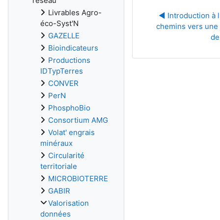
réseau
Livrables Agro-
◀︎ Introduction à l
éco-Syst'N
chemins vers une m
GAZELLE
de
Bioindicateurs
Productions
IDTypTerres
CONVER
PerN
PhosphoBio
Consortium AMG
Volat' engrais
minéraux
Circularité
territoriale
MICROBIOTERRE
GABIR
Valorisation
données