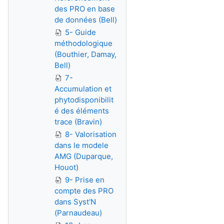
des PRO en base
de données (Bell)
5- Guide
méthodologique
(Bouthier, Damay,
Bell)
7-
Accumulation et
phytodisponibilit
é des éléments
trace (Bravin)
8- Valorisation
dans le modele
AMG (Duparque,
Houot)
9- Prise en
compte des PRO
dans Syst'N
(Parnaudeau)