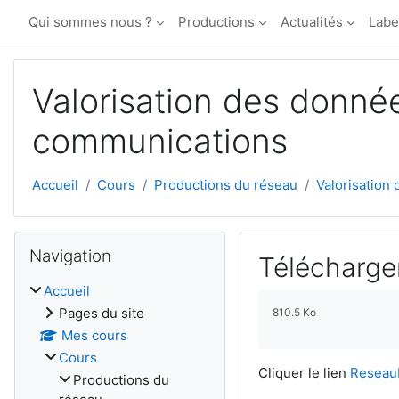
Passer au contenu principal
Qui sommes nous ?
Productions
Actualités
Labe
Valorisation des donné
communications
Accueil
Cours
Productions du réseau
Valorisation
Blocs
Passer Navigation
Navigation
Télécharger
Accueil
Conditions d’achèv
Pages du site
810.5 Ko
Mes cours
Cours
Cliquer le lien
Reseau
Productions du