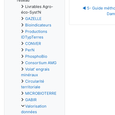
réseau
Livrables Agro-
◀︎ 5- Guide métho
éco-Syst'N
Dama
GAZELLE
Bioindicateurs
Productions
IDTypTerres
CONVER
PerN
PhosphoBio
Consortium AMG
Volat' engrais
minéraux
Circularité
territoriale
MICROBIOTERRE
GABIR
Valorisation
données