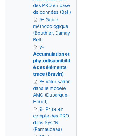
des PRO en base
de données (Bell)
5- Guide
méthodologique
(Bouthier, Damay,
Bell)
7-
Accumulation et
phytodisponibilit
é des éléments
trace (Bravin)
8- Valorisation
dans le modele
AMG (Duparque,
Houot)
9- Prise en
compte des PRO
dans Syst'N
(Parnaudeau)