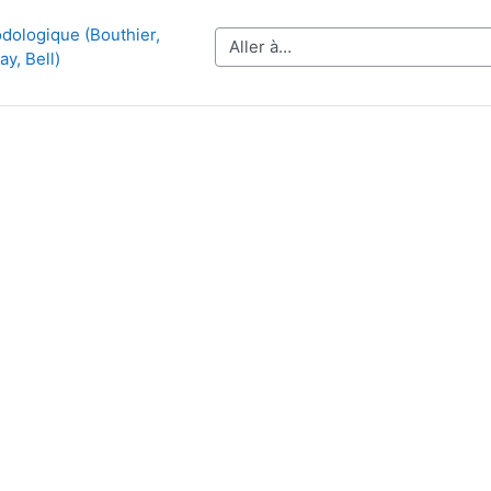
dologique (Bouthier, 
Aller à…
y, Bell)