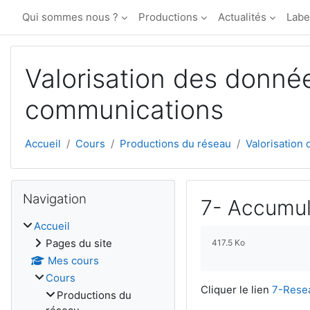
Passer au contenu principal
Qui sommes nous ?
Productions
Actualités
Labe
Valorisation des donné
communications
Accueil
Cours
Productions du réseau
Valorisation
Blocs
Passer Navigation
Navigation
7- Accumula
Accueil
Conditions d’achèv
Pages du site
417.5 Ko
Mes cours
Cours
Cliquer le lien
7-Rese
Productions du