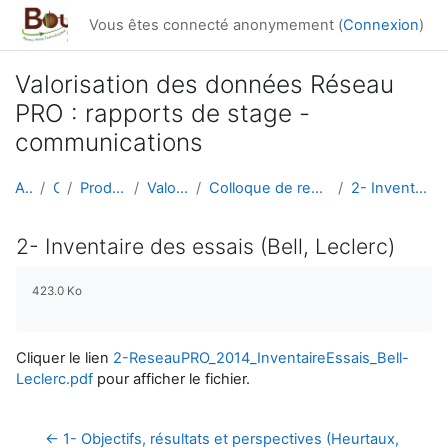
Passer au contenu principal
Vous êtes connecté anonymement (
Connexion
)
Valorisation des données Réseau
PRO : rapports de stage -
communications
Accueil
Cours
Productions du réseau
Valorisation données
Colloque de restitution du Réseau PRO, le 5 décemb...
2- Inventaire des essais (Bell, Leclerc)
2- Inventaire des essais (Bell, Leclerc)
Conditions d’achèvement
423.0 Ko
Cliquer le lien
2-ReseauPRO_2014_InventaireEssais_Bell-
Leclerc.pdf
pour afficher le fichier.
← 1- Objectifs, résultats et perspectives (Heurtaux, 