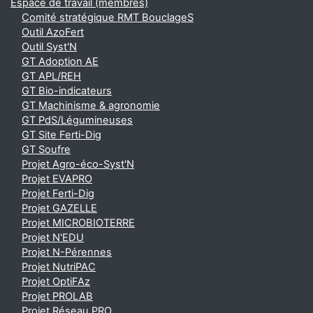
Espace de travail (membres)
Comité stratégique RMT BouclageS
Outil AzoFert
Outil Syst'N
GT Adoption AE
GT APL/REH
GT Bio-indicateurs
GT Machinisme & agronomie
GT PdS/Légumineuses
GT Site Ferti-Dig
GT Soufre
Projet Agro-éco-Syst'N
Projet EVAPRO
Projet Ferti-Dig
Projet GAZELLE
Projet MICROBIOTERRE
Projet N'EDU
Projet N-Pérennes
Projet NutriPAC
Projet OptiFAz
Projet PROLAB
Projet Réseau PRO