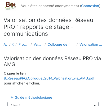
Passer au contenu principal
Vous êtes connecté anonymement (
Connexion
)
Valorisation des données Réseau
PRO : rapports de stage -
communications
Accueil
Cours
Productions du réseau
Valorisation données
Colloque de restitution du Réseau PRO, le 5 décemb...
Valorisation des données Réseau PRO via AMG
Valorisation des données Réseau PRO via
AMG
Conditions d’achèvement
Cliquer le lien
8_ReseauPRO_Colloque_2014_Valorisation_via_AMG.pdf
pour afficher le fichier.
← Guide méthodologique