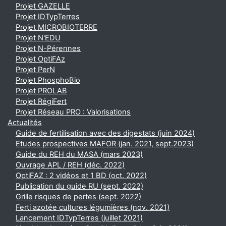
Projet GAZELLE
Projet IDTypTerres
Projet MICROBIOTERRE
Projet N'EDU
Projet N-Pérennes
Projet OptiFAz
Projet PerN
Projet PhosphoBio
Projet PROLAB
Projet RégiFert
Projet Réseau PRO : Valorisations
Actualités
Guide de fertilisation avec des digestats (juin 2024)
Etudes prospectives MAFOR (jan. 2021, sept.2023)
Guide du REH du MASA (mars 2023)
Ouvrage APL / REH (déc. 2022)
OptiFAZ : 2 vidéos et 1 BD (oct. 2022)
Publication du guide RU (sept. 2022)
Grille risques de pertes (sept. 2022)
Ferti azotée cultures légumières (nov. 2021)
Lancement IDTypTerres (juillet 2021)