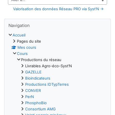
Aller à…
Valorisation des données Réseau PRO via Syst'N →
Blocs
Passer Navigation
Navigation
Accueil
Pages du site
Mes cours
Cours
Productions du réseau
Livrables Agro-éco-Syst'N
GAZELLE
Bioindicateurs
Productions IDTypTerres
CONVER
PerN
PhosphoBio
Consortium AMG