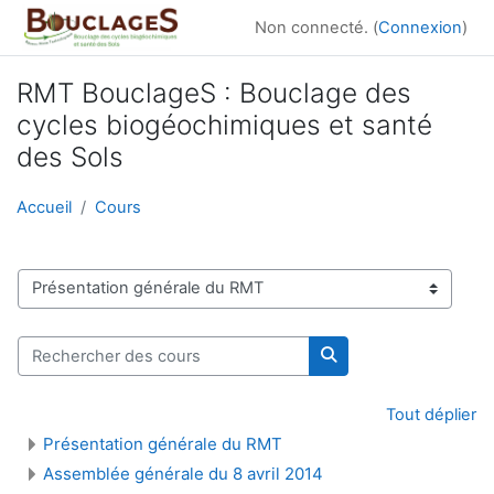
Passer au contenu principal
Non connecté. (
Connexion
)
RMT BouclageS : Bouclage des
cycles biogéochimiques et santé
des Sols
Accueil
Cours
Catégories de cours
Rechercher des cours
Rechercher des cour
Tout déplier
Présentation générale du RMT
Assemblée générale du 8 avril 2014