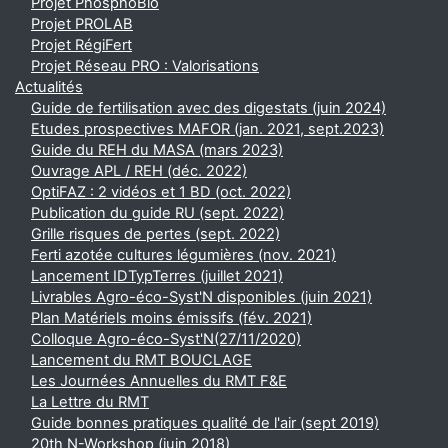
Projet PhosphoBio
Projet PROLAB
Projet RégiFert
Projet Réseau PRO : Valorisations
Actualités
Guide de fertilisation avec des digestats (juin 2024)
Etudes prospectives MAFOR (jan. 2021, sept.2023)
Guide du REH du MASA (mars 2023)
Ouvrage APL / REH (déc. 2022)
OptiFAZ : 2 vidéos et 1 BD (oct. 2022)
Publication du guide RU (sept. 2022)
Grille risques de pertes (sept. 2022)
Ferti azotée cultures légumières (nov. 2021)
Lancement IDTypTerres (juillet 2021)
Livrables Agro-éco-Syst'N disponibles (juin 2021)
Plan Matériels moins émissifs (fév. 2021)
Colloque Agro-éco-Syst'N(27/11/2020)
Lancement du RMT BOUCLAGE
Les Journées Annuelles du RMT F&E
La Lettre du RMT
Guide bonnes pratiques qualité de l'air (sept 2019)
20th N-Workshop (juin 2018)