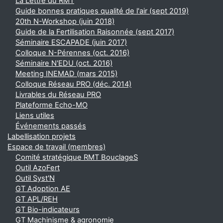
La Lettre du RMT
Guide bonnes pratiques qualité de l'air (sept 2019)
20th N-Workshop (juin 2018)
Guide de la Fertilisation Raisonnée (sept 2017)
Séminaire ESCAPADE (juin 2017)
Colloque N-Pérennes (oct. 2016)
Séminaire N'EDU (oct. 2016)
Meeting INEMAD (mars 2015)
Colloque Réseau PRO (déc. 2014)
Livrables du Réseau PRO
Plateforme Echo-MO
Liens utiles
Événements passés
Labellisation projets
Espace de travail (membres)
Comité stratégique RMT BouclageS
Outil AzoFert
Outil Syst'N
GT Adoption AE
GT APL/REH
GT Bio-indicateurs
GT Machinisme & agronomie