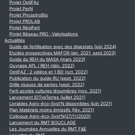
Projet OptiFAz
Projet PerN
Projet PhosphoBio
Projet PROLAB
Projet RégiFert
Projet Réseau PRO : Valorisations
Actualités
Guide de fertilisation avec des digestats (juin 2024)
Etudes prospectives MAFOR (jan. 2021, sept.2023)
Guide du REH du MASA (mars 2023)
Ouvrage APL / REH (déc. 2022)
OptiFAZ : 2 vidéos et 1 BD (oct. 2022)
Publication du guide RU (sept. 2022)
Grille risques de pertes (sept. 2022)
Ferti azotée cultures légumières (nov. 2021)
Lancement IDTypTerres (juillet 2021)
Livrables Agro-éco-Syst'N disponibles (juin 2021)
Plan Matériels moins émissifs (fév. 2021)
Colloque Agro-éco-Syst'N(27/11/2020)
Lancement du RMT BOUCLAGE
Les Journées Annuelles du RMT F&E