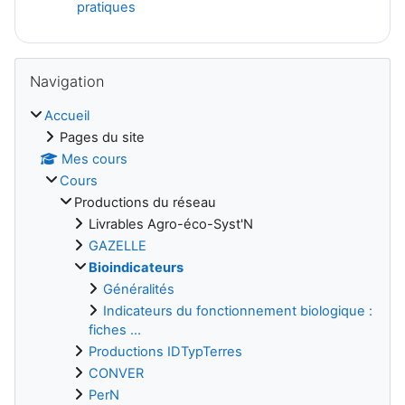
Fichier
pratiques
Blocs
Passer Navigation
Navigation
Accueil
Pages du site
Mes cours
Cours
Productions du réseau
Livrables Agro-éco-Syst'N
GAZELLE
Bioindicateurs
Généralités
Indicateurs du fonctionnement biologique :
fiches ...
Productions IDTypTerres
CONVER
PerN