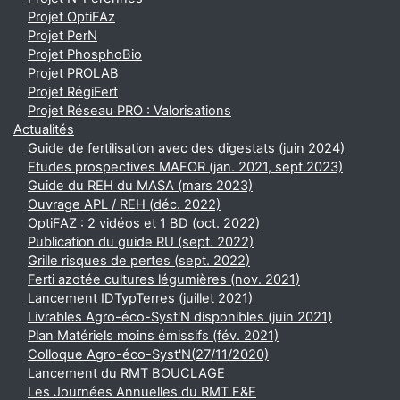
Projet OptiFAz
Projet PerN
Projet PhosphoBio
Projet PROLAB
Projet RégiFert
Projet Réseau PRO : Valorisations
Actualités
Guide de fertilisation avec des digestats (juin 2024)
Etudes prospectives MAFOR (jan. 2021, sept.2023)
Guide du REH du MASA (mars 2023)
Ouvrage APL / REH (déc. 2022)
OptiFAZ : 2 vidéos et 1 BD (oct. 2022)
Publication du guide RU (sept. 2022)
Grille risques de pertes (sept. 2022)
Ferti azotée cultures légumières (nov. 2021)
Lancement IDTypTerres (juillet 2021)
Livrables Agro-éco-Syst'N disponibles (juin 2021)
Plan Matériels moins émissifs (fév. 2021)
Colloque Agro-éco-Syst'N(27/11/2020)
Lancement du RMT BOUCLAGE
Les Journées Annuelles du RMT F&E