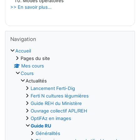
Modes opératoires
>> En savoir plus...
Blocs
Passer Navigation
Navigation
Accueil
Pages du site
Mes cours
Cours
Actualités
Lancement Ferti-Dig
Ferti N cultures légumières
Guide REH du Ministère
Ouvrage collectif APL/REH
OptiFAz en images
Guide RU
Généralités