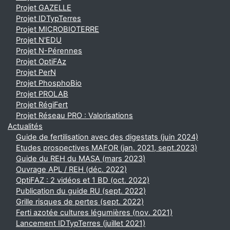
Projet GAZELLE
Projet IDTypTerres
Projet MICROBIOTERRE
Projet N'EDU
Projet N-Pérennes
Projet OptiFAz
Projet PerN
Projet PhosphoBio
Projet PROLAB
Projet RégiFert
Projet Réseau PRO : Valorisations
Actualités
Guide de fertilisation avec des digestats (juin 2024)
Etudes prospectives MAFOR (jan. 2021, sept.2023)
Guide du REH du MASA (mars 2023)
Ouvrage APL / REH (déc. 2022)
OptiFAZ : 2 vidéos et 1 BD (oct. 2022)
Publication du guide RU (sept. 2022)
Grille risques de pertes (sept. 2022)
Ferti azotée cultures légumières (nov. 2021)
Lancement IDTypTerres (juillet 2021)