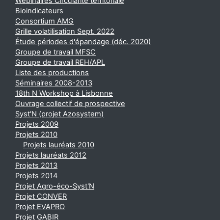
Webinaires Circularité territoriale
Bioindicateurs
Consortium AMG
Grille volatilisation Sept. 2022
Étude périodes d'épandage (déc. 2020)
Groupe de travail MFSC
Groupe de travail REH/APL
Liste des productions
Séminaires 2008-2013
18th N Workshop à Lisbonne
Ouvrage collectif de prospective
Syst'N (projet Azosystem)
Projets 2009
Projets 2010
Projets lauréats 2010
Projets lauréats 2012
Projets 2013
Projets 2014
Projet Agro-éco-Syst'N
Projet CONVER
Projet EVAPRO
Projet GABIR