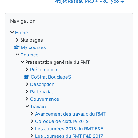
Projet Réseau PRO + PROTypo →
Blocks
Skip Navigation
Navigation
Home
Site pages
My courses
Courses
Présentation générale du RMT
Présentation
CoStrat BouclageS
Description
Partenariat
Gouvernance
Travaux
Avancement des travaux du RMT
Colloque de clôture 2019
Les Journées 2018 du RMT F&E
Les Journées du RMT F&E 2017