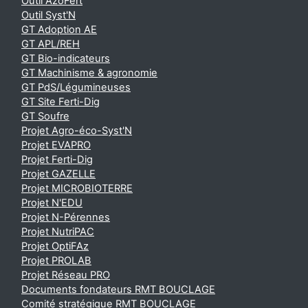
Outil AzoFert
Outil Syst'N
GT Adoption AE
GT APL/REH
GT Bio-indicateurs
GT Machinisme & agronomie
GT PdS/Légumineuses
GT Site Ferti-Dig
GT Soufre
Projet Agro-éco-Syst'N
Projet EVAPRO
Projet Ferti-Dig
Projet GAZELLE
Projet MICROBIOTERRE
Projet N'EDU
Projet N-Pérennes
Projet NutriPAC
Projet OptiFAz
Projet PROLAB
Projet Réseau PRO
Documents fondateurs RMT BOUCLAGE
Comité stratégique RMT BOUCLAGE