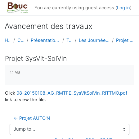
Skip to main content
You are currently using guest access (
Log in
)
Avancement des travaux
Home
Courses
Présentation générale du RMT
Travaux
Les Journées du RMT F&E 2015
Projet SysVit-SolVin
Projet SysVit-SolVin
Completion requirements
1.1 MB
Click
08-20150108_AG_RMTFE_SysVitSolVin_RITTMO.pdf
link to view the file.
← Projet AUTO'N
Jump to...