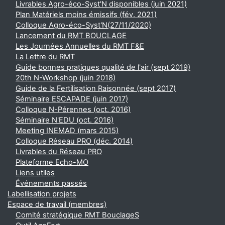
Livrables Agro-éco-Syst'N disponibles (juin 2021)
Plan Matériels moins émissifs (fév. 2021)
Colloque Agro-éco-Syst'N(27/11/2020)
Lancement du RMT BOUCLAGE
Les Journées Annuelles du RMT F&E
La Lettre du RMT
Guide bonnes pratiques qualité de l'air (sept 2019)
20th N-Workshop (juin 2018)
Guide de la Fertilisation Raisonnée (sept 2017)
Séminaire ESCAPADE (juin 2017)
Colloque N-Pérennes (oct. 2016)
Séminaire N'EDU (oct. 2016)
Meeting INEMAD (mars 2015)
Colloque Réseau PRO (déc. 2014)
Livrables du Réseau PRO
Plateforme Echo-MO
Liens utiles
Événements passés
Labellisation projets
Espace de travail (membres)
Comité stratégique RMT BouclageS