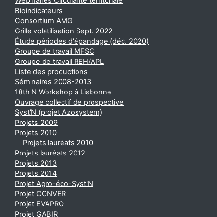
Webinaires Circularité territoriale
Bioindicateurs
Consortium AMG
Grille volatilisation Sept. 2022
Étude périodes d'épandage (déc. 2020)
Groupe de travail MFSC
Groupe de travail REH/APL
Liste des productions
Séminaires 2008-2013
18th N Workshop à Lisbonne
Ouvrage collectif de prospective
Syst'N (projet Azosystem)
Projets 2009
Projets 2010
Projets lauréats 2010
Projets lauréats 2012
Projets 2013
Projets 2014
Projet Agro-éco-Syst'N
Projet CONVER
Projet EVAPRO
Projet GABIR