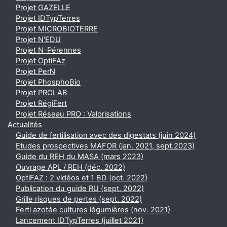
Projet GAZELLE
Projet IDTypTerres
Projet MICROBIOTERRE
Projet N'EDU
Projet N-Pérennes
Projet OptiFAz
Projet PerN
Projet PhosphoBio
Projet PROLAB
Projet RégiFert
Projet Réseau PRO : Valorisations
Actualités
Guide de fertilisation avec des digestats (juin 2024)
Etudes prospectives MAFOR (jan. 2021, sept.2023)
Guide du REH du MASA (mars 2023)
Ouvrage APL / REH (déc. 2022)
OptiFAZ : 2 vidéos et 1 BD (oct. 2022)
Publication du guide RU (sept. 2022)
Grille risques de pertes (sept. 2022)
Ferti azotée cultures légumières (nov. 2021)
Lancement IDTypTerres (juillet 2021)