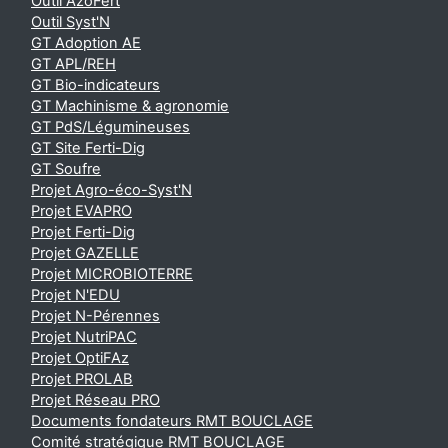
Outil AzoFert
Outil Syst'N
GT Adoption AE
GT APL/REH
GT Bio-indicateurs
GT Machinisme & agronomie
GT PdS/Légumineuses
GT Site Ferti-Dig
GT Soufre
Projet Agro-éco-Syst'N
Projet EVAPRO
Projet Ferti-Dig
Projet GAZELLE
Projet MICROBIOTERRE
Projet N'EDU
Projet N-Pérennes
Projet NutriPAC
Projet OptiFAz
Projet PROLAB
Projet Réseau PRO
Documents fondateurs RMT BOUCLAGE
Comité stratégique RMT BOUCLAGE