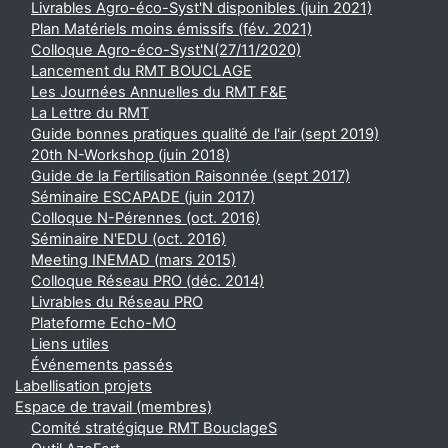
Livrables Agro-éco-Syst'N disponibles (juin 2021)
Plan Matériels moins émissifs (fév. 2021)
Colloque Agro-éco-Syst'N(27/11/2020)
Lancement du RMT BOUCLAGE
Les Journées Annuelles du RMT F&E
La Lettre du RMT
Guide bonnes pratiques qualité de l'air (sept 2019)
20th N-Workshop (juin 2018)
Guide de la Fertilisation Raisonnée (sept 2017)
Séminaire ESCAPADE (juin 2017)
Colloque N-Pérennes (oct. 2016)
Séminaire N'EDU (oct. 2016)
Meeting INEMAD (mars 2015)
Colloque Réseau PRO (déc. 2014)
Livrables du Réseau PRO
Plateforme Echo-MO
Liens utiles
Événements passés
Labellisation projets
Espace de travail (membres)
Comité stratégique RMT BouclageS