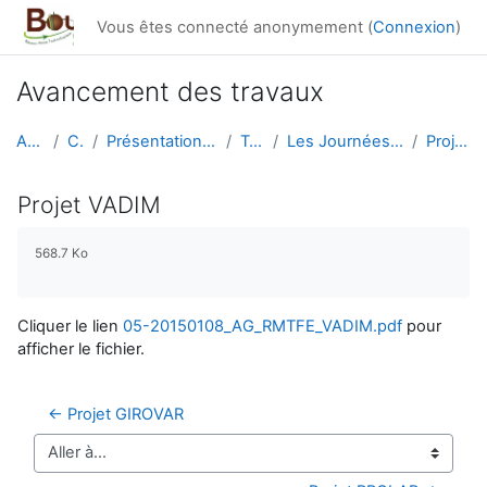
Passer au contenu principal
Vous êtes connecté anonymement (
Connexion
)
Avancement des travaux
Accueil
Cours
Présentation générale du RMT
Travaux
Les Journées du RMT F&E 2015
Projet VADIM
Projet VADIM
Conditions d’achèvement
568.7 Ko
Cliquer le lien
05-20150108_AG_RMTFE_VADIM.pdf
pour
afficher le fichier.
← Projet GIROVAR
Aller à…