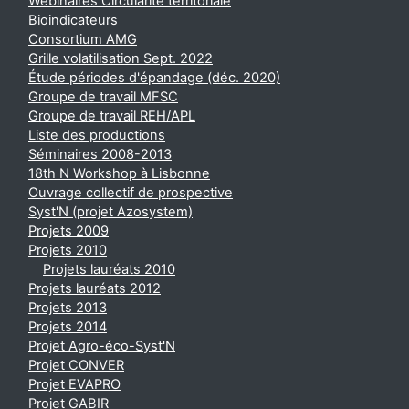
Webinaires Circularité territoriale
Bioindicateurs
Consortium AMG
Grille volatilisation Sept. 2022
Étude périodes d'épandage (déc. 2020)
Groupe de travail MFSC
Groupe de travail REH/APL
Liste des productions
Séminaires 2008-2013
18th N Workshop à Lisbonne
Ouvrage collectif de prospective
Syst'N (projet Azosystem)
Projets 2009
Projets 2010
Projets lauréats 2010
Projets lauréats 2012
Projets 2013
Projets 2014
Projet Agro-éco-Syst'N
Projet CONVER
Projet EVAPRO
Projet GABIR