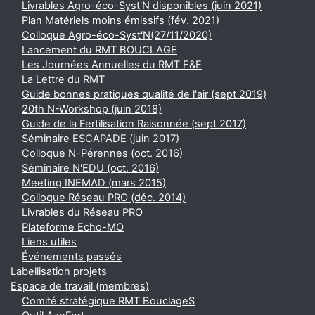
Livrables Agro-éco-Syst'N disponibles (juin 2021)
Plan Matériels moins émissifs (fév. 2021)
Colloque Agro-éco-Syst'N(27/11/2020)
Lancement du RMT BOUCLAGE
Les Journées Annuelles du RMT F&E
La Lettre du RMT
Guide bonnes pratiques qualité de l'air (sept 2019)
20th N-Workshop (juin 2018)
Guide de la Fertilisation Raisonnée (sept 2017)
Séminaire ESCAPADE (juin 2017)
Colloque N-Pérennes (oct. 2016)
Séminaire N'EDU (oct. 2016)
Meeting INEMAD (mars 2015)
Colloque Réseau PRO (déc. 2014)
Livrables du Réseau PRO
Plateforme Echo-MO
Liens utiles
Événements passés
Labellisation projets
Espace de travail (membres)
Comité stratégique RMT BouclageS