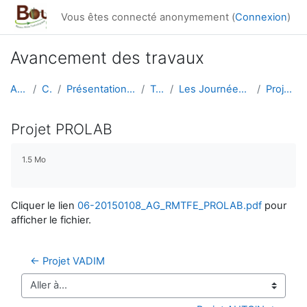
Passer au contenu principal
Vous êtes connecté anonymement (
Connexion
)
Avancement des travaux
Accueil
Cours
Présentation générale du RMT
Travaux
Les Journées du RMT F&E 2015
Projet PROLAB
Projet PROLAB
Conditions d’achèvement
1.5 Mo
Cliquer le lien
06-20150108_AG_RMTFE_PROLAB.pdf
pour
afficher le fichier.
← Projet VADIM
Aller à…