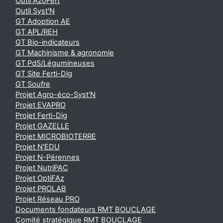
Outil AzoFert
Outil Syst'N
GT Adoption AE
GT APL/REH
GT Bio-indicateurs
GT Machinisme & agronomie
GT PdS/Légumineuses
GT Site Ferti-Dig
GT Soufre
Projet Agro-éco-Syst'N
Projet EVAPRO
Projet Ferti-Dig
Projet GAZELLE
Projet MICROBIOTERRE
Projet N'EDU
Projet N-Pérennes
Projet NutriPAC
Projet OptiFAz
Projet PROLAB
Projet Réseau PRO
Documents fondateurs RMT BOUCLAGE
Comité stratégique RMT BOUCLAGE