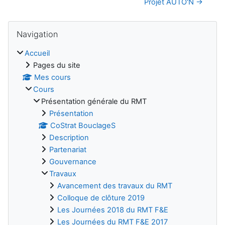
Projet AUTO'N →
Blocs
Passer Navigation
Navigation
Accueil
Pages du site
Mes cours
Cours
Présentation générale du RMT
Présentation
CoStrat BouclageS
Description
Partenariat
Gouvernance
Travaux
Avancement des travaux du RMT
Colloque de clôture 2019
Les Journées 2018 du RMT F&E
Les Journées du RMT F&E 2017