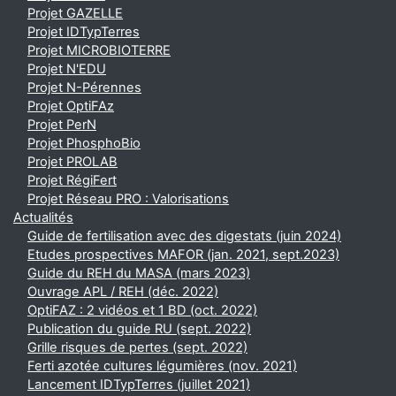
Projet GAZELLE
Projet IDTypTerres
Projet MICROBIOTERRE
Projet N'EDU
Projet N-Pérennes
Projet OptiFAz
Projet PerN
Projet PhosphoBio
Projet PROLAB
Projet RégiFert
Projet Réseau PRO : Valorisations
Actualités
Guide de fertilisation avec des digestats (juin 2024)
Etudes prospectives MAFOR (jan. 2021, sept.2023)
Guide du REH du MASA (mars 2023)
Ouvrage APL / REH (déc. 2022)
OptiFAZ : 2 vidéos et 1 BD (oct. 2022)
Publication du guide RU (sept. 2022)
Grille risques de pertes (sept. 2022)
Ferti azotée cultures légumières (nov. 2021)
Lancement IDTypTerres (juillet 2021)