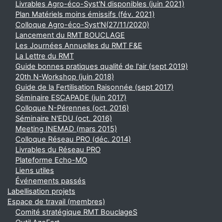
Livrables Agro-éco-Syst'N disponibles (juin 2021)
Plan Matériels moins émissifs (fév. 2021)
Colloque Agro-éco-Syst'N(27/11/2020)
Lancement du RMT BOUCLAGE
Les Journées Annuelles du RMT F&E
La Lettre du RMT
Guide bonnes pratiques qualité de l'air (sept 2019)
20th N-Workshop (juin 2018)
Guide de la Fertilisation Raisonnée (sept 2017)
Séminaire ESCAPADE (juin 2017)
Colloque N-Pérennes (oct. 2016)
Séminaire N'EDU (oct. 2016)
Meeting INEMAD (mars 2015)
Colloque Réseau PRO (déc. 2014)
Livrables du Réseau PRO
Plateforme Echo-MO
Liens utiles
Événements passés
Labellisation projets
Espace de travail (membres)
Comité stratégique RMT BouclageS