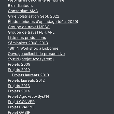
Webinaires Circularité territoriale
Bioindicateurs
Consortium AMG
Grille volatilisation Sept. 2022
Étude périodes d'épandage (déc. 2020)
Groupe de travail MFSC
Groupe de travail REH/APL
Liste des productions
Séminaires 2008-2013
18th N Workshop à Lisbonne
Ouvrage collectif de prospective
Syst'N (projet Azosystem)
Projets 2009
Projets 2010
Projets lauréats 2010
Projets lauréats 2012
Projets 2013
Projets 2014
Projet Agro-éco-Syst'N
Projet CONVER
Projet EVAPRO
Projet GABIR