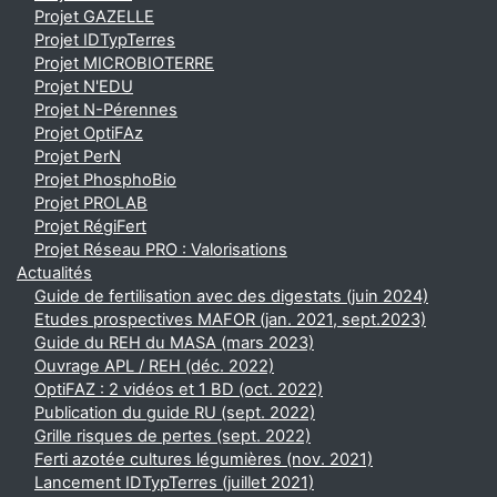
Projet GAZELLE
Projet IDTypTerres
Projet MICROBIOTERRE
Projet N'EDU
Projet N-Pérennes
Projet OptiFAz
Projet PerN
Projet PhosphoBio
Projet PROLAB
Projet RégiFert
Projet Réseau PRO : Valorisations
Actualités
Guide de fertilisation avec des digestats (juin 2024)
Etudes prospectives MAFOR (jan. 2021, sept.2023)
Guide du REH du MASA (mars 2023)
Ouvrage APL / REH (déc. 2022)
OptiFAZ : 2 vidéos et 1 BD (oct. 2022)
Publication du guide RU (sept. 2022)
Grille risques de pertes (sept. 2022)
Ferti azotée cultures légumières (nov. 2021)
Lancement IDTypTerres (juillet 2021)