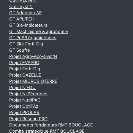
Outil AzoFert
Outil Syst'N
GT Adoption AE
GT APL/REH
GT Bio-indicateurs
GT Machinisme & agronomie
GT PdS/Légumineuses
GT Site Ferti-Dig
GT Soufre
Projet Agro-éco-Syst'N
Projet EVAPRO
Projet Ferti-Dig
Projet GAZELLE
Projet MICROBIOTERRE
Projet N'EDU
Projet N-Pérennes
Projet NutriPAC
Projet OptiFAz
Projet PROLAB
Projet Réseau PRO
Documents fondateurs RMT BOUCLAGE
Comité stratégique RMT BOUCLAGE