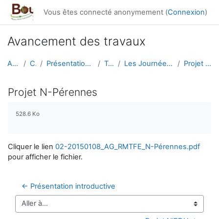
Passer au contenu principal
Vous êtes connecté anonymement (
Connexion
)
Avancement des travaux
Accueil
Cours
Présentation générale du RMT
Travaux
Les Journées du RMT F&E 2015
Projet N-Pérennes
Projet N-Pérennes
Conditions d’achèvement
528.6 Ko
Cliquer le lien
02-20150108_AG_RMTFE_N-Pérennes.pdf
pour afficher le fichier.
← Présentation introductive
Aller à…