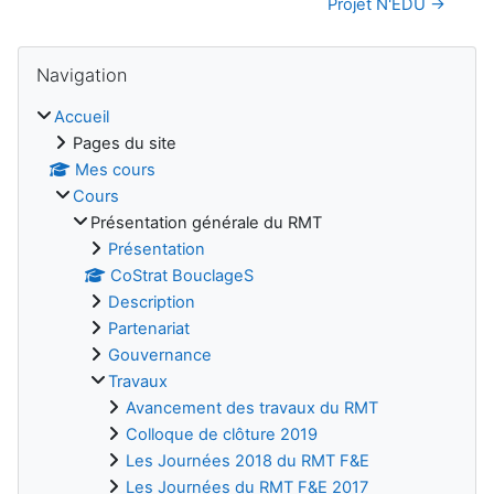
Projet N'EDU →
Blocs
Passer Navigation
Navigation
Accueil
Pages du site
Mes cours
Cours
Présentation générale du RMT
Présentation
CoStrat BouclageS
Description
Partenariat
Gouvernance
Travaux
Avancement des travaux du RMT
Colloque de clôture 2019
Les Journées 2018 du RMT F&E
Les Journées du RMT F&E 2017