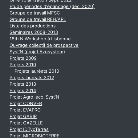
Grille volatilisation Sept. 2022
Étude périodes d'épandage (déc. 2020)
Groupe de travail MFSC
Groupe de travail REH/APL
Liste des productions
Séminaires 2008-2013
18th N Workshop à Lisbonne
Ouvrage collectif de prospective
Syst'N (projet Azosystem)
Projets 2009
Projets 2010
Projets lauréats 2010
Projets lauréats 2012
Projets 2013
Projets 2014
Projet Agro-éco-Syst'N
Projet CONVER
Projet EVAPRO
Projet GABIR
Projet GAZELLE
Projet IDTypTerres
Projet MICROBIOTERRE