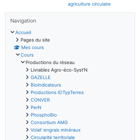
agriculture circulaire
Blocs
Passer Navigation
Navigation
Accueil
Pages du site
Mes cours
Cours
Productions du réseau
Livrables Agro-éco-Syst'N
GAZELLE
Bioindicateurs
Productions IDTypTerres
CONVER
PerN
PhosphoBio
Consortium AMG
Volat' engrais minéraux
Circularité territoriale