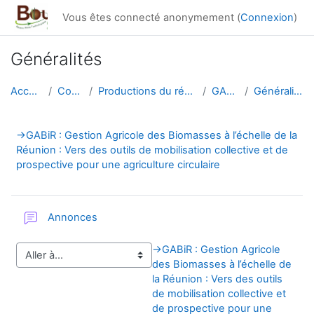
Passer au contenu principal
Vous êtes connecté anonymement (
Connexion
)
Généralités
Accueil
Cours
Productions du réseau
GABIR
Généralités
Résumé de section
→
GABiR : Gestion Agricole des Biomasses à l’échelle de la
Réunion : Vers des outils de mobilisation collective et de
prospective pour une agriculture circulaire
Forum
Annonces
→
GABiR : Gestion Agricole
des Biomasses à l’échelle de
la Réunion : Vers des outils
de mobilisation collective et
de prospective pour une