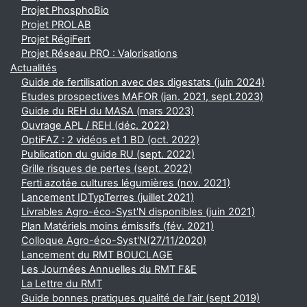
Projet PhosphoBio
Projet PROLAB
Projet RégiFert
Projet Réseau PRO : Valorisations
Actualités
Guide de fertilisation avec des digestats (juin 2024)
Etudes prospectives MAFOR (jan. 2021, sept.2023)
Guide du REH du MASA (mars 2023)
Ouvrage APL / REH (déc. 2022)
OptiFAZ : 2 vidéos et 1 BD (oct. 2022)
Publication du guide RU (sept. 2022)
Grille risques de pertes (sept. 2022)
Ferti azotée cultures légumières (nov. 2021)
Lancement IDTypTerres (juillet 2021)
Livrables Agro-éco-Syst'N disponibles (juin 2021)
Plan Matériels moins émissifs (fév. 2021)
Colloque Agro-éco-Syst'N(27/11/2020)
Lancement du RMT BOUCLAGE
Les Journées Annuelles du RMT F&E
La Lettre du RMT
Guide bonnes pratiques qualité de l'air (sept 2019)