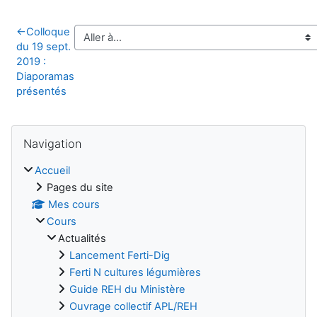
←
Colloque
du 19 sept.
2019 :
Diaporamas
présentés
Blocs
Passer Navigation
Navigation
Accueil
Pages du site
Mes cours
Cours
Actualités
Lancement Ferti-Dig
Ferti N cultures légumières
Guide REH du Ministère
Ouvrage collectif APL/REH