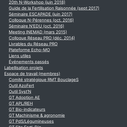
20th N-Workshop (juin 2018)
Guide de la Fertilisation Raisonnée (sept 2017)
Séminaire ESCAPADE (juin 2017)
Colloque N-Pérennes (oct. 2016)
Séminaire N'EDU (oct. 2016)
Meeting INEMAD (mars 2015)
Colloque Réseau PRO (déc. 2014)
Livrables du Réseau PRO
Plateforme Echo-MO
Liens utiles
Événements passés
Labellisation projets
Espace de travail (membres)
Comité stratégique RMT BouclageS
Outil AzoFert
Outil Syst'N
GT Adoption AE
GT APL/REH
GT Bio-indicateurs
GT Machinisme & agronomie
GT PdS/Légumineuses