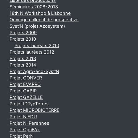
Liste des productions
Séminaires 2008-2013
18th N Workshop à Lisbonne
Ouvrage collectif de prospective
Syst'N (projet Azosystem)
Projets 2009
Projets 2010
Projets lauréats 2010
Projets lauréats 2012
Projets 2013
Projets 2014
Projet Agro-éco-Syst'N
Projet CONVER
Projet EVAPRO
Projet GABIR
Projet GAZELLE
Projet IDTypTerres
Projet MICROBIOTERRE
Projet N'EDU
Projet N-Pérennes
Projet OptiFAz
Projet PerN