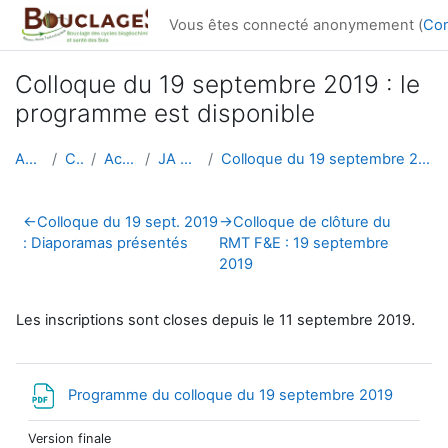
Passer au contenu principal
Vous êtes connecté anonymement (
Co
Colloque du 19 septembre 2019 : le
programme est disponible
Accueil
Cours
Actualités
JA RMT F&E
Colloque du 19 septembre 2019 : le programme est d...
Résumé de section
←
Colloque du 19 sept. 2019
→
Colloque de clôture du
: Diaporamas présentés
RMT F&E : 19 septembre
2019
.
Les inscriptions sont closes depuis le 11 septembre 2019
Fichier
Programme du colloque du 19 septembre 2019
Version finale