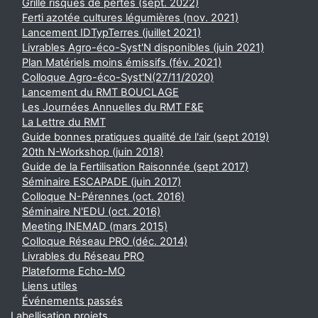
Grille risques de pertes (sept. 2022)
Ferti azotée cultures légumières (nov. 2021)
Lancement IDTypTerres (juillet 2021)
Livrables Agro-éco-Syst'N disponibles (juin 2021)
Plan Matériels moins émissifs (fév. 2021)
Colloque Agro-éco-Syst'N(27/11/2020)
Lancement du RMT BOUCLAGE
Les Journées Annuelles du RMT F&E
La Lettre du RMT
Guide bonnes pratiques qualité de l'air (sept 2019)
20th N-Workshop (juin 2018)
Guide de la Fertilisation Raisonnée (sept 2017)
Séminaire ESCAPADE (juin 2017)
Colloque N-Pérennes (oct. 2016)
Séminaire N'EDU (oct. 2016)
Meeting INEMAD (mars 2015)
Colloque Réseau PRO (déc. 2014)
Livrables du Réseau PRO
Plateforme Echo-MO
Liens utiles
Événements passés
Labellisation projets