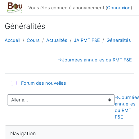
Passer au contenu principal
Vous êtes connecté anonymement (
Connexion
)
Généralités
Accueil
Cours
Actualités
JA RMT F&E
Généralités
Résumé de section
→
Journées annuelles du RMT F&E
Forum des nouvelles
→
Journée
annuelles
du RMT
F&E
Blocs
Passer Navigation
Navigation