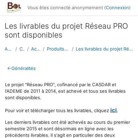
Passer au contenu principal
Vous êtes connecté anonymement (
Connexion
)
Les livrables du projet Réseau PRO
sont disponibles
Accueil
Cours
Actualités
Produits Réseau PRO
Les livrables du projet Réseau PRO sont disponibles
Résumé de section
←
Généralités
Le projet "Réseau PRO", cofinancé par le CASDAR et
l'ADEME de 2011 à 2014, est achevé et tous ses livrables
sont disponibles.
ici
Pour voir et télécharger tous les livrables, cliquez
.
Les derniers livrables ont été achevés au cours du premier
semestre 2015 et sont désormais en ligne avec les
précédents livrables. Il s'agit en particulier des deux