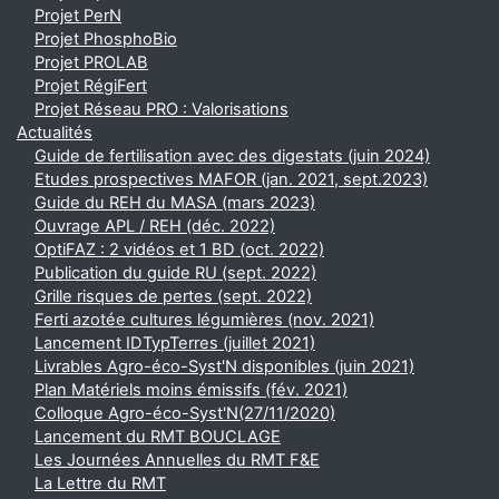
Projet PerN
Projet PhosphoBio
Projet PROLAB
Projet RégiFert
Projet Réseau PRO : Valorisations
Actualités
Guide de fertilisation avec des digestats (juin 2024)
Etudes prospectives MAFOR (jan. 2021, sept.2023)
Guide du REH du MASA (mars 2023)
Ouvrage APL / REH (déc. 2022)
OptiFAZ : 2 vidéos et 1 BD (oct. 2022)
Publication du guide RU (sept. 2022)
Grille risques de pertes (sept. 2022)
Ferti azotée cultures légumières (nov. 2021)
Lancement IDTypTerres (juillet 2021)
Livrables Agro-éco-Syst'N disponibles (juin 2021)
Plan Matériels moins émissifs (fév. 2021)
Colloque Agro-éco-Syst'N(27/11/2020)
Lancement du RMT BOUCLAGE
Les Journées Annuelles du RMT F&E
La Lettre du RMT