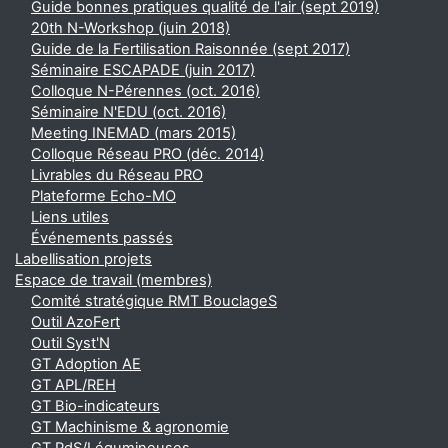
Guide bonnes pratiques qualité de l'air (sept 2019)
20th N-Workshop (juin 2018)
Guide de la Fertilisation Raisonnée (sept 2017)
Séminaire ESCAPADE (juin 2017)
Colloque N-Pérennes (oct. 2016)
Séminaire N'EDU (oct. 2016)
Meeting INEMAD (mars 2015)
Colloque Réseau PRO (déc. 2014)
Livrables du Réseau PRO
Plateforme Echo-MO
Liens utiles
Événements passés
Labellisation projets
Espace de travail (membres)
Comité stratégique RMT BouclageS
Outil AzoFert
Outil Syst'N
GT Adoption AE
GT APL/REH
GT Bio-indicateurs
GT Machinisme & agronomie