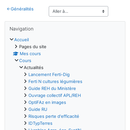
←
Généralités
Blocs
Passer Navigation
Navigation
Accueil
Pages du site
Mes cours
Cours
Actualités
Lancement Ferti-Dig
Ferti N cultures légumières
Guide REH du Ministère
Ouvrage collectif APL/REH
OptiFAz en images
Guide RU
Risques perte d'efficacité
IDTypTerres