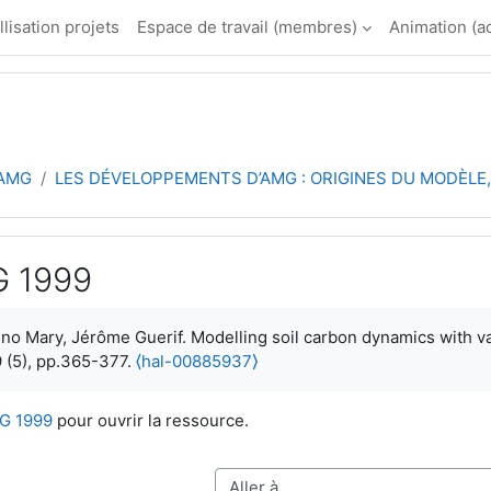
llisation projets
Espace de travail (membres)
Animation (a
 AMG
LES DÉVELOPPEMENTS D’AMG : ORIGINES DU MODÈLE, 
G 1999
ement
uno Mary, Jérôme Guerif. Modelling soil carbon dynamics with v
9 (5), pp.365-377.
⟨hal-00885937⟩
MG 1999
pour ouvrir la ressource.