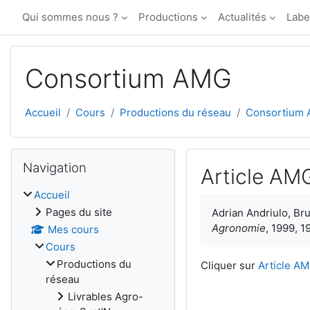
Passer au contenu principal
Qui sommes nous ?
Productions
Actualités
Labe
Consortium AMG
Accueil
Cours
Productions du réseau
Consortium
Blocs
Passer Navigation
Navigation
Article AM
Accueil
Conditions d’achèv
Pages du site
Adrian Andriulo, Br
Agronomie
, 1999, 1
Mes cours
Cours
Productions du
Cliquer sur
Article A
réseau
Livrables Agro-