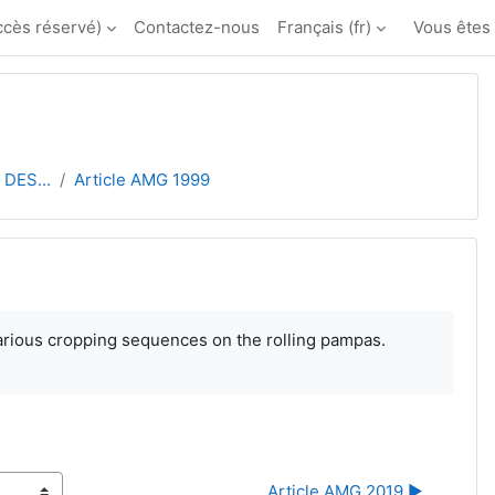
ccès réservé)
Contactez-nous
Français ‎(fr)‎
Vous êtes
DES...
Article AMG 1999
arious cropping sequences on the rolling pampas.
Article AMG 2019 ▶︎