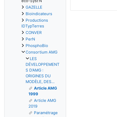
éco-Syst'N
GAZELLE
Bioindicateurs
Productions
IDTypTerres
CONVER
PerN
PhosphoBio
Consortium AMG
LES
DÉVELOPPEMENT
S D’AMG :
ORIGINES DU
MODÈLE, DES...
Article AMG
1999
Article AMG
2019
Paramétrage