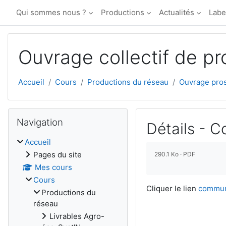
Passer au contenu principal
Qui sommes nous ?
Productions
Actualités
Labe
Ouvrage collectif de pr
Accueil
Cours
Productions du réseau
Ouvrage pro
Blocs
Passer Navigation
Navigation
Détails - 
Accueil
Conditions d’achèv
Pages du site
290.1 Ko · PDF
Mes cours
Cours
Cliquer le lien
commun
Productions du
réseau
Livrables Agro-