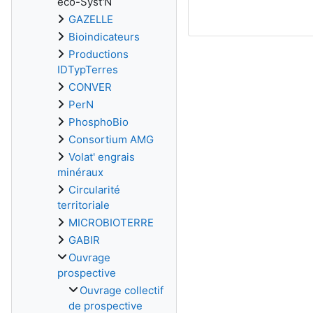
éco-Syst'N
GAZELLE
Bioindicateurs
Productions
IDTypTerres
CONVER
PerN
PhosphoBio
Consortium AMG
Volat' engrais
minéraux
Circularité
territoriale
MICROBIOTERRE
GABIR
Ouvrage
prospective
Ouvrage collectif
de prospective