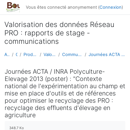
Passer au contenu principal
Vous êtes connecté anonymement (
Connexion
)
Valorisation des données Réseau
PRO : rapports de stage -
communications
Accueil
Cours
Productions du réseau
Valorisation données
Communications orales / poster
Journées ACTA / INRA Polyculture-Elevage 2013 (pos...
Journées ACTA / INRA Polyculture-
Elevage 2013 (poster) : "Contexte
national de l'expérimentation au champ et
mise en place d'outils et de références
pour optimiser le recyclage des PRO :
recyclage des effluents d'élevage en
agriculture
Conditions d’achèvement
348.7 Ko