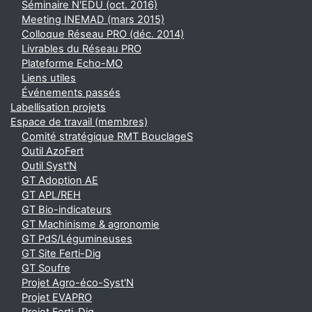
Séminaire N'EDU (oct. 2016)
Meeting INEMAD (mars 2015)
Colloque Réseau PRO (déc. 2014)
Livrables du Réseau PRO
Plateforme Echo-MO
Liens utiles
Événements passés
Labellisation projets
Espace de travail (membres)
Comité stratégique RMT BouclageS
Outil AzoFert
Outil Syst'N
GT Adoption AE
GT APL/REH
GT Bio-indicateurs
GT Machinisme & agronomie
GT PdS/Légumineuses
GT Site Ferti-Dig
GT Soufre
Projet Agro-éco-Syst'N
Projet EVAPRO