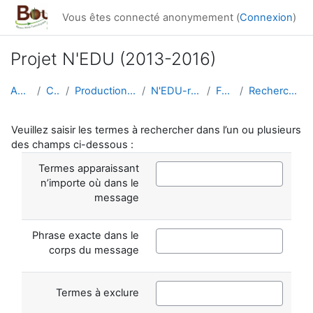
Passer au contenu principal
Vous êtes connecté anonymement (
Connexion
)
Projet N'EDU (2013-2016)
Accueil
Cours
Productions du réseau
N'EDU-ressources
Forums
Recherche avancée
Veuillez saisir les termes à rechercher dans l’un ou plusieurs
des champs ci-dessous :
Termes apparaissant
n’importe où dans le
message
Phrase exacte dans le
corps du message
Termes à exclure