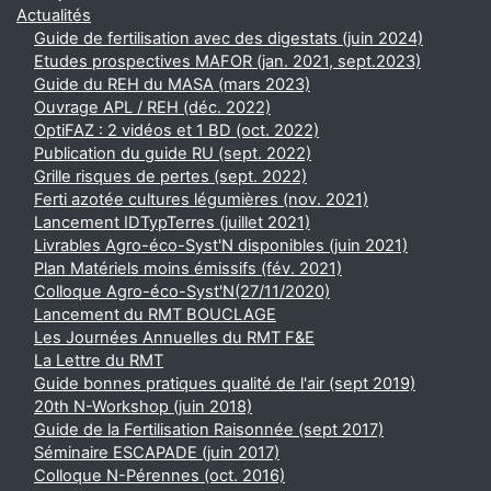
Actualités
Guide de fertilisation avec des digestats (juin 2024)
Etudes prospectives MAFOR (jan. 2021, sept.2023)
Guide du REH du MASA (mars 2023)
Ouvrage APL / REH (déc. 2022)
OptiFAZ : 2 vidéos et 1 BD (oct. 2022)
Publication du guide RU (sept. 2022)
Grille risques de pertes (sept. 2022)
Ferti azotée cultures légumières (nov. 2021)
Lancement IDTypTerres (juillet 2021)
Livrables Agro-éco-Syst'N disponibles (juin 2021)
Plan Matériels moins émissifs (fév. 2021)
Colloque Agro-éco-Syst'N(27/11/2020)
Lancement du RMT BOUCLAGE
Les Journées Annuelles du RMT F&E
La Lettre du RMT
Guide bonnes pratiques qualité de l'air (sept 2019)
20th N-Workshop (juin 2018)
Guide de la Fertilisation Raisonnée (sept 2017)
Séminaire ESCAPADE (juin 2017)
Colloque N-Pérennes (oct. 2016)