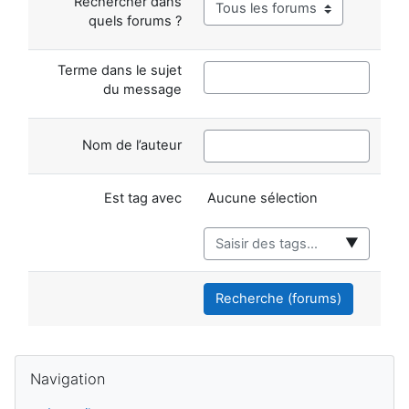
Rechercher dans
quels forums ?
Terme dans le sujet
du message
Nom de l’auteur
Éléments sélectionnés
Est tag avec
Aucune sélection
▼
Recherche (forums)
Blocs
Passer Navigation
Navigation