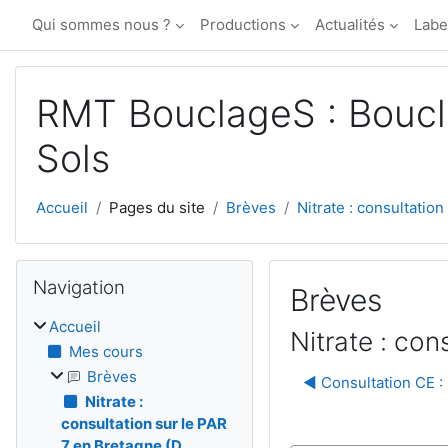
Passer au contenu principal
Qui sommes nous ?
Productions
Actualités
Labe
RMT BouclageS : Boucl
Sols
Accueil
Pages du site
Brèves
Nitrate : consultation
Blocs
Passer Navigation
Navigation
Brèves
Accueil
Nitrate : co
Mes cours
Brèves
◀︎ Consultation CE :
Nitrate :
consultation sur le PAR
7 en Bretagne (D...