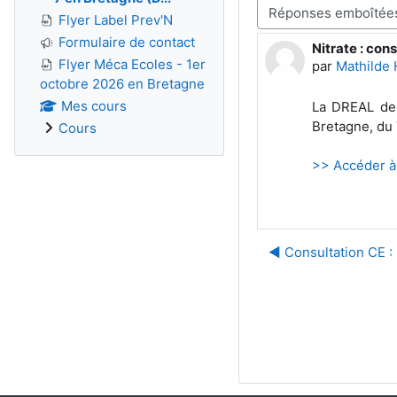
Flyer Label Prev'N
Type d’affichage
Formulaire de contact
Nitrate : con
Nombre de ré
Flyer Méca Ecoles - 1er
par
Mathilde
octobre 2026 en Bretagne
Mes cours
La DREAL de B
Bretagne, du 
Cours
>> Accéder à 
◀︎ Consultation CE :