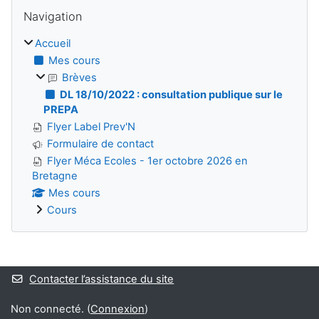
Blocs
Passer Navigation
Navigation
Accueil
Mes cours
Brèves
DL 18/10/2022 : consultation publique sur le
PREPA
Flyer Label Prev'N
Formulaire de contact
Flyer Méca Ecoles - 1er octobre 2026 en
Bretagne
Mes cours
Cours
Blocs
Contacter l’assistance du site
Non connecté. (
Connexion
)