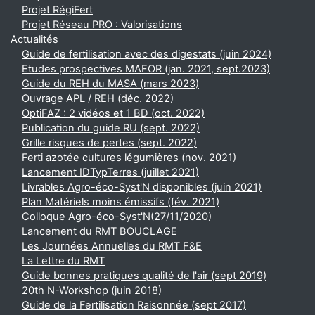
Projet RégiFert
Projet Réseau PRO : Valorisations
Actualités
Guide de fertilisation avec des digestats (juin 2024)
Etudes prospectives MAFOR (jan. 2021, sept.2023)
Guide du REH du MASA (mars 2023)
Ouvrage APL / REH (déc. 2022)
OptiFAZ : 2 vidéos et 1 BD (oct. 2022)
Publication du guide RU (sept. 2022)
Grille risques de pertes (sept. 2022)
Ferti azotée cultures légumières (nov. 2021)
Lancement IDTypTerres (juillet 2021)
Livrables Agro-éco-Syst'N disponibles (juin 2021)
Plan Matériels moins émissifs (fév. 2021)
Colloque Agro-éco-Syst'N(27/11/2020)
Lancement du RMT BOUCLAGE
Les Journées Annuelles du RMT F&E
La Lettre du RMT
Guide bonnes pratiques qualité de l'air (sept 2019)
20th N-Workshop (juin 2018)
Guide de la Fertilisation Raisonnée (sept 2017)