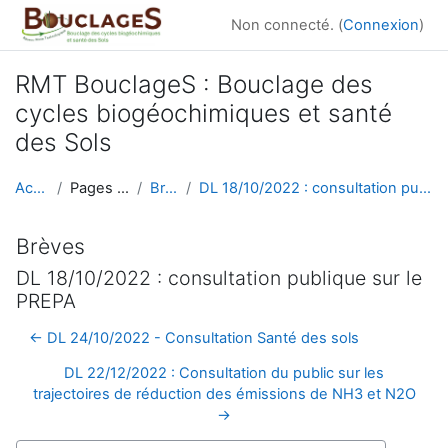
Passer au contenu principal
Non connecté. (
Connexion
)
RMT BouclageS : Bouclage des
cycles biogéochimiques et santé
des Sols
Accueil
Pages du site
Brèves
DL 18/10/2022 : consultation publique sur le PREPA
Brèves
DL 18/10/2022 : consultation publique sur le
PREPA
← DL 24/10/2022 - Consultation Santé des sols
DL 22/12/2022 : Consultation du public sur les
trajectoires de réduction des émissions de NH3 et N2O
→