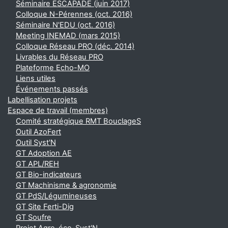
Séminaire ESCAPADE (juin 2017)
Colloque N-Pérennes (oct. 2016)
Séminaire N'EDU (oct. 2016)
Meeting INEMAD (mars 2015)
Colloque Réseau PRO (déc. 2014)
Livrables du Réseau PRO
Plateforme Echo-MO
Liens utiles
Événements passés
Labellisation projets
Espace de travail (membres)
Comité stratégique RMT BouclageS
Outil AzoFert
Outil Syst'N
GT Adoption AE
GT APL/REH
GT Bio-indicateurs
GT Machinisme & agronomie
GT PdS/Légumineuses
GT Site Ferti-Dig
GT Soufre