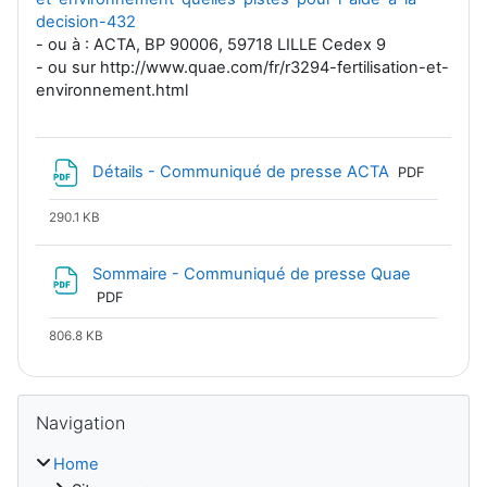
decision-432
- ou à : ACTA, BP 90006, 59718 LILLE Cedex 9
- ou sur http://www.quae.com/fr/r3294-fertilisation-et-
environnement.html
File
Détails - Communiqué de presse ACTA
PDF
290.1 KB
File
Sommaire - Communiqué de presse Quae
PDF
806.8 KB
Blocks
Skip Navigation
Navigation
Home