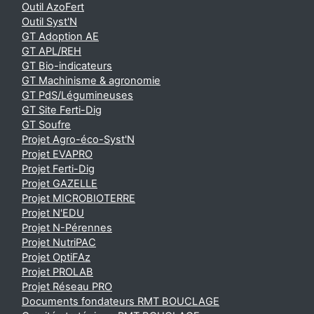
Outil AzoFert
Outil Syst'N
GT Adoption AE
GT APL/REH
GT Bio-indicateurs
GT Machinisme & agronomie
GT PdS/Légumineuses
GT Site Ferti-Dig
GT Soufre
Projet Agro-éco-Syst'N
Projet EVAPRO
Projet Ferti-Dig
Projet GAZELLE
Projet MICROBIOTERRE
Projet N'EDU
Projet N-Pérennes
Projet NutriPAC
Projet OptiFAz
Projet PROLAB
Projet Réseau PRO
Documents fondateurs RMT BOUCLAGE