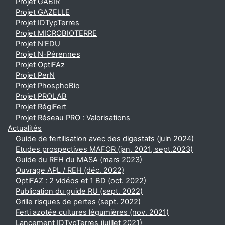
Projet GABIR
Projet GAZELLE
Projet IDTypTerres
Projet MICROBIOTERRE
Projet N'EDU
Projet N-Pérennes
Projet OptiFAz
Projet PerN
Projet PhosphoBio
Projet PROLAB
Projet RégiFert
Projet Réseau PRO : Valorisations
Actualités
Guide de fertilisation avec des digestats (juin 2024)
Etudes prospectives MAFOR (jan. 2021, sept.2023)
Guide du REH du MASA (mars 2023)
Ouvrage APL / REH (déc. 2022)
OptiFAZ : 2 vidéos et 1 BD (oct. 2022)
Publication du guide RU (sept. 2022)
Grille risques de pertes (sept. 2022)
Ferti azotée cultures légumières (nov. 2021)
Lancement IDTypTerres (juillet 2021)