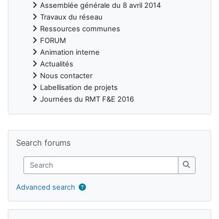
Assemblée générale du 8 avril 2014
Travaux du réseau
Ressources communes
FORUM
Animation interne
Actualités
Nous contacter
Labellisation de projets
Journées du RMT F&E 2016
Blocks
Skip Search forums
Search forums
Search
Search
Advanced search
Skip Upcoming events