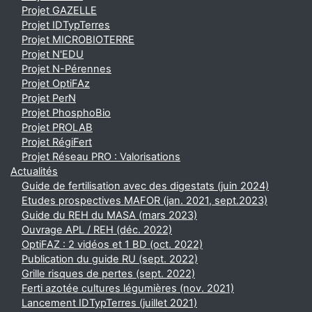
Projet GAZELLE
Projet IDTypTerres
Projet MICROBIOTERRE
Projet N'EDU
Projet N-Pérennes
Projet OptiFAz
Projet PerN
Projet PhosphoBio
Projet PROLAB
Projet RégiFert
Projet Réseau PRO : Valorisations
Actualités
Guide de fertilisation avec des digestats (juin 2024)
Etudes prospectives MAFOR (jan. 2021, sept.2023)
Guide du REH du MASA (mars 2023)
Ouvrage APL / REH (déc. 2022)
OptiFAZ : 2 vidéos et 1 BD (oct. 2022)
Publication du guide RU (sept. 2022)
Grille risques de pertes (sept. 2022)
Ferti azotée cultures légumières (nov. 2021)
Lancement IDTypTerres (juillet 2021)