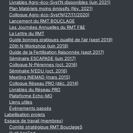
Livrables Agro-éco-Syst'N disponibles (juin 2021)
Plan Matériels moins émissifs (fév. 2021)
Colloque Agro-éco-Syst'N(27/11/2020)
Lancement du RMT BOUCLAGE
Les Journées Annuelles du RMT F&E
La Lettre du RMT
Guide bonnes pratiques qualité de l'air (sept 2019)
20th N-Workshop (juin 2018)
Guide de la Fertilisation Raisonnée (sept 2017)
Séminaire ESCAPADE (juin 2017)
Colloque N-Pérennes (oct. 2016)
Séminaire N'EDU (oct. 2016)
Meeting INEMAD (mars 2015)
Colloque Réseau PRO (déc. 2014)
Livrables du Réseau PRO
Plateforme Echo-MO
Liens utiles
Événements passés
Labellisation projets
Espace de travail (membres)
Comité stratégique RMT BouclageS