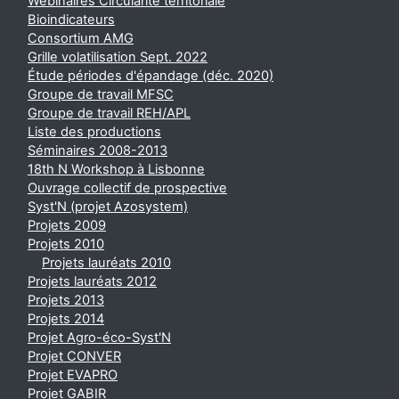
Webinaires Circularité territoriale
Bioindicateurs
Consortium AMG
Grille volatilisation Sept. 2022
Étude périodes d'épandage (déc. 2020)
Groupe de travail MFSC
Groupe de travail REH/APL
Liste des productions
Séminaires 2008-2013
18th N Workshop à Lisbonne
Ouvrage collectif de prospective
Syst'N (projet Azosystem)
Projets 2009
Projets 2010
Projets lauréats 2010
Projets lauréats 2012
Projets 2013
Projets 2014
Projet Agro-éco-Syst'N
Projet CONVER
Projet EVAPRO
Projet GABIR