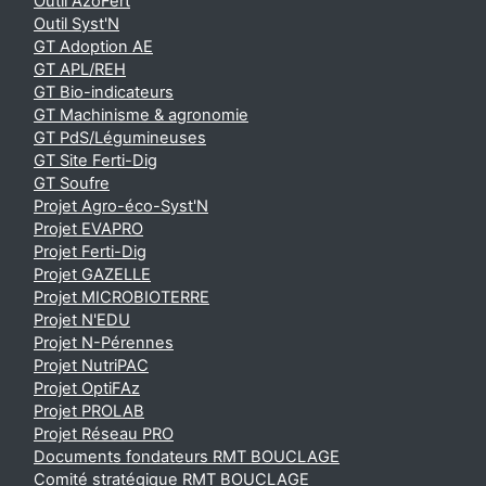
Outil AzoFert
Outil Syst'N
GT Adoption AE
GT APL/REH
GT Bio-indicateurs
GT Machinisme & agronomie
GT PdS/Légumineuses
GT Site Ferti-Dig
GT Soufre
Projet Agro-éco-Syst'N
Projet EVAPRO
Projet Ferti-Dig
Projet GAZELLE
Projet MICROBIOTERRE
Projet N'EDU
Projet N-Pérennes
Projet NutriPAC
Projet OptiFAz
Projet PROLAB
Projet Réseau PRO
Documents fondateurs RMT BOUCLAGE
Comité stratégique RMT BOUCLAGE