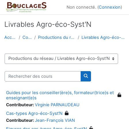
Passer au contenu principal
Non connecté. (
Connexion
)
Livrables Agro-éco-Syst'N
Accueil
Cours
Productions du réseau
Livrables Agro-éco-Syst'N
Catégories de cours
Rechercher des cours
Rechercher des cour
Guides pour les conseiller(ère)s, formateur(trice)s et
enseignant(e)s
Contributeur:
Virginie PARNAUDEAU
Cas-types Agro-éco-Syst'N
Contributeur:
Jean-François VIAN
Figures des cas-types Agro-éco-Syst'N