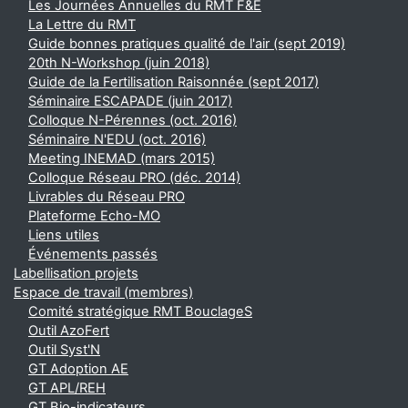
Les Journées Annuelles du RMT F&E
La Lettre du RMT
Guide bonnes pratiques qualité de l'air (sept 2019)
20th N-Workshop (juin 2018)
Guide de la Fertilisation Raisonnée (sept 2017)
Séminaire ESCAPADE (juin 2017)
Colloque N-Pérennes (oct. 2016)
Séminaire N'EDU (oct. 2016)
Meeting INEMAD (mars 2015)
Colloque Réseau PRO (déc. 2014)
Livrables du Réseau PRO
Plateforme Echo-MO
Liens utiles
Événements passés
Labellisation projets
Espace de travail (membres)
Comité stratégique RMT BouclageS
Outil AzoFert
Outil Syst'N
GT Adoption AE
GT APL/REH
GT Bio-indicateurs