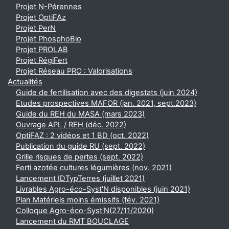
Projet N-Pérennes
Projet OptiFAz
Projet PerN
Projet PhosphoBio
Projet PROLAB
Projet RégiFert
Projet Réseau PRO : Valorisations
Actualités
Guide de fertilisation avec des digestats (juin 2024)
Etudes prospectives MAFOR (jan. 2021, sept.2023)
Guide du REH du MASA (mars 2023)
Ouvrage APL / REH (déc. 2022)
OptiFAZ : 2 vidéos et 1 BD (oct. 2022)
Publication du guide RU (sept. 2022)
Grille risques de pertes (sept. 2022)
Ferti azotée cultures légumières (nov. 2021)
Lancement IDTypTerres (juillet 2021)
Livrables Agro-éco-Syst'N disponibles (juin 2021)
Plan Matériels moins émissifs (fév. 2021)
Colloque Agro-éco-Syst'N(27/11/2020)
Lancement du RMT BOUCLAGE