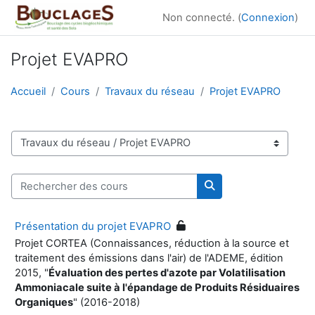
Passer au contenu principal
Non connecté. (
Connexion
)
Projet EVAPRO
Accueil
Cours
Travaux du réseau
Projet EVAPRO
Catégories de cours
Rechercher des cours
Rechercher des cour
Présentation du projet EVAPRO
Projet CORTEA (Connaissances, réduction à la source et
traitement des émissions dans l'air) de l'ADEME, édition
2015, "
Évaluation des pertes d'azote par Volatilisation
Ammoniacale suite à l'épandage de Produits Résiduaires
Organiques
" (2016-2018)