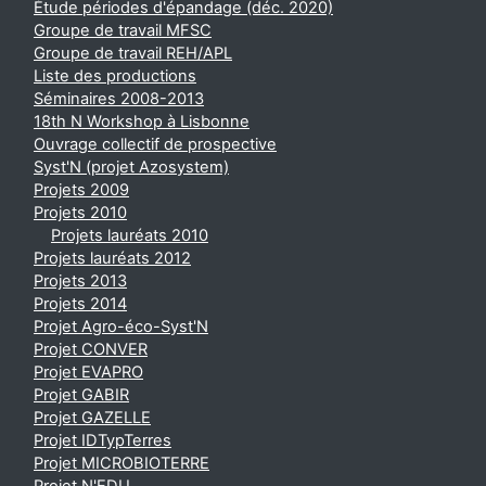
Étude périodes d'épandage (déc. 2020)
Groupe de travail MFSC
Groupe de travail REH/APL
Liste des productions
Séminaires 2008-2013
18th N Workshop à Lisbonne
Ouvrage collectif de prospective
Syst'N (projet Azosystem)
Projets 2009
Projets 2010
Projets lauréats 2010
Projets lauréats 2012
Projets 2013
Projets 2014
Projet Agro-éco-Syst'N
Projet CONVER
Projet EVAPRO
Projet GABIR
Projet GAZELLE
Projet IDTypTerres
Projet MICROBIOTERRE