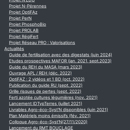
Projet N'EDU
Projet N-Pérennes
Projet OptiFAz
Projet PerN
Projet PhosphoBio
Projet PROLAB
Projet RégiFert
Projet Réseau PRO : Valorisations
Actualités
Guide de fertilisation avec des digestats (juin 2024)
Etudes prospectives MAFOR (jan. 2021, sept.2023)
Guide du REH du MASA (mars 2023)
Ouvrage APL / REH (déc. 2022)
OptiFAZ : 2 vidéos et 1 BD (oct. 2022)
Publication du guide RU (sept. 2022)
Grille risques de pertes (sept. 2022)
Ferti azotée cultures légumières (nov. 2021)
Lancement IDTypTerres (juillet 2021)
Livrables Agro-éco-Syst'N disponibles (juin 2021)
Plan Matériels moins émissifs (fév. 2021)
Colloque Agro-éco-Syst'N(27/11/2020)
Lancement du RMT BOUCLAGE