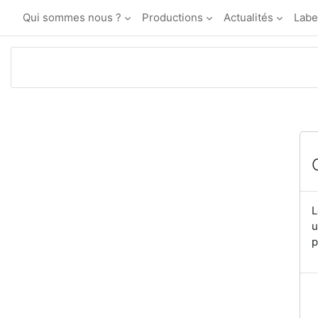
Passer au contenu principal
Qui sommes nous ?
Productions
Actualités
Labe
L
u
p