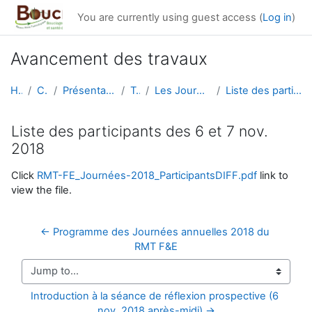
Skip to main content
You are currently using guest access (
Log in
)
Avancement des travaux
Home
Courses
Présentation générale du RMT
Travaux
Les Journées 2018 du RMT F&E
Liste des participants des 6 et 7 nov. 2018
Liste des participants des 6 et 7 nov.
2018
Completion requirements
Click
RMT-FE_Journées-2018_ParticipantsDIFF.pdf
link to
view the file.
← Programme des Journées annuelles 2018 du 
RMT F&E
Jump to...
Introduction à la séance de réflexion prospective (6 
nov. 2018 après-midi) →