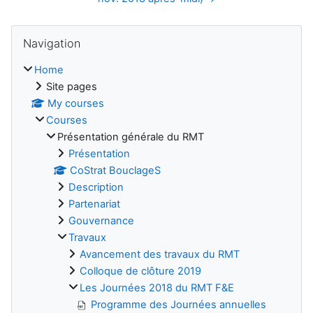
Blocks
Skip Navigation
Navigation
Home
Site pages
My courses
Courses
Présentation générale du RMT
Présentation
CoStrat BouclageS
Description
Partenariat
Gouvernance
Travaux
Avancement des travaux du RMT
Colloque de clôture 2019
Les Journées 2018 du RMT F&E
Programme des Journées annuelles