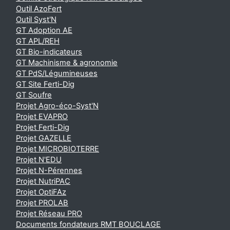
Outil AzoFert
Outil Syst'N
GT Adoption AE
GT APL/REH
GT Bio-indicateurs
GT Machinisme & agronomie
GT PdS/Légumineuses
GT Site Ferti-Dig
GT Soufre
Projet Agro-éco-Syst'N
Projet EVAPRO
Projet Ferti-Dig
Projet GAZELLE
Projet MICROBIOTERRE
Projet N'EDU
Projet N-Pérennes
Projet NutriPAC
Projet OptiFAz
Projet PROLAB
Projet Réseau PRO
Documents fondateurs RMT BOUCLAGE