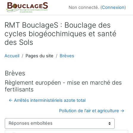
Passer au contenu principal
Non connecté. (
Connexion
)
RMT BouclageS : Bouclage des
cycles biogéochimiques et santé
des Sols
Accueil
Pages du site
Brèves
Brèves
Règlement européen - mise en marché des
fertilisants
← Arrêtés interministériels azote total
Pollution de l'air et agriculture →
Type d’affichage