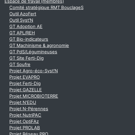
Espace de travail (membres)
Comité stratégique RMT BouclageS
Outil AzoFert
Outil Syst'N
GT Adoption AE
GT APL/REH
GT Bio-indicateurs
GT Machinisme & agronomie
GT PdS/Légumineuses
GT Site Ferti-Dig
GT Soufre
Projet Agro-éco-Syst'N
Projet EVAPRO
Projet Ferti-Dig
Projet GAZELLE
Projet MICROBIOTERRE
Projet N'EDU
Projet N-Pérennes
Projet NutriPAC
Projet OptiFAz
Projet PROLAB
Projet Réseau PRO