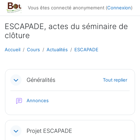
Passer au contenu principal
Vous êtes connecté anonymement (
Connexion
)
ESCAPADE, actes du séminaire de
clôture
Accueil
Cours
Actualités
ESCAPADE
Résumé de section
Généralités
Tout replier
Forum
Annonces
Projet ESCAPADE