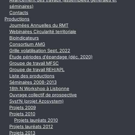
Avancement des travaux (assemblées générales et
séminaires)
Contacts
Productions
Journées Annuelles du RMT
Webinaires Circularité territoriale
Bioindicateurs
Consortium AMG
Grille volatilisation Sept. 2022
Étude périodes d'épandage (déc. 2020)
Groupe de travail MFSC
Groupe de travail REH/APL
Liste des productions
Séminaires 2008-2013
18th N Workshop à Lisbonne
Ouvrage collectif de prospective
Syst'N (projet Azosystem)
Projets 2009
Projets 2010
Projets lauréats 2010
Projets lauréats 2012
Projets 2013