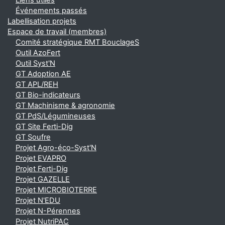
Liens utiles
Événements passés
Labellisation projets
Espace de travail (membres)
Comité stratégique RMT BouclageS
Outil AzoFert
Outil Syst'N
GT Adoption AE
GT APL/REH
GT Bio-indicateurs
GT Machinisme & agronomie
GT PdS/Légumineuses
GT Site Ferti-Dig
GT Soufre
Projet Agro-éco-Syst'N
Projet EVAPRO
Projet Ferti-Dig
Projet GAZELLE
Projet MICROBIOTERRE
Projet N'EDU
Projet N-Pérennes
Projet NutriPAC