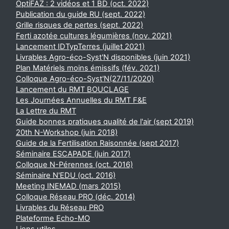
OptiFAZ : 2 vidéos et 1 BD (oct. 2022)
Publication du guide RU (sept. 2022)
Grille risques de pertes (sept. 2022)
Ferti azotée cultures légumières (nov. 2021)
Lancement IDTypTerres (juillet 2021)
Livrables Agro-éco-Syst'N disponibles (juin 2021)
Plan Matériels moins émissifs (fév. 2021)
Colloque Agro-éco-Syst'N(27/11/2020)
Lancement du RMT BOUCLAGE
Les Journées Annuelles du RMT F&E
La Lettre du RMT
Guide bonnes pratiques qualité de l'air (sept 2019)
20th N-Workshop (juin 2018)
Guide de la Fertilisation Raisonnée (sept 2017)
Séminaire ESCAPADE (juin 2017)
Colloque N-Pérennes (oct. 2016)
Séminaire N'EDU (oct. 2016)
Meeting INEMAD (mars 2015)
Colloque Réseau PRO (déc. 2014)
Livrables du Réseau PRO
Plateforme Echo-MO