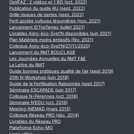
OptiFAZ : 2 vidéos et 1 BD (oct. 2022)
Publication du guide RU (sept. 2022)
Grille risques de pertes (sept. 2022)
Ferti azotée cultures légumières (nov. 2021)
Lancement IDTypTerres (juillet 2021)
Livrables Agro-éco-Syst'N disponibles (juin 2021)
Plan Matériels moins émissifs (fév. 2021)
Colloque Agro-éco-Syst'N(27/11/2020)
Lancement du RMT BOUCLAGE
Les Journées Annuelles du RMT F&E
La Lettre du RMT
Guide bonnes pratiques qualité de l'air (sept 2019)
20th N-Workshop (juin 2018)
Guide de la Fertilisation Raisonnée (sept 2017)
Séminaire ESCAPADE (juin 2017)
Colloque N-Pérennes (oct. 2016)
Séminaire N'EDU (oct. 2016)
Meeting INEMAD (mars 2015)
Colloque Réseau PRO (déc. 2014)
Livrables du Réseau PRO
Plateforme Echo-MO