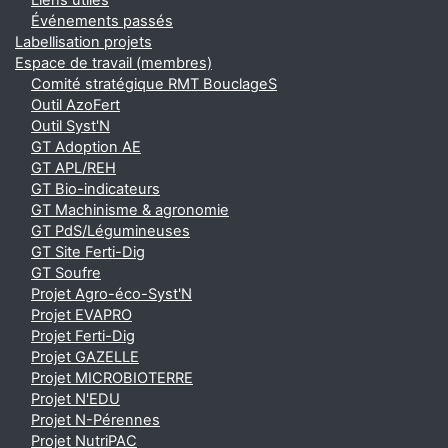
Liens utiles
Événements passés
Labellisation projets
Espace de travail (membres)
Comité stratégique RMT BouclageS
Outil AzoFert
Outil Syst'N
GT Adoption AE
GT APL/REH
GT Bio-indicateurs
GT Machinisme & agronomie
GT PdS/Légumineuses
GT Site Ferti-Dig
GT Soufre
Projet Agro-éco-Syst'N
Projet EVAPRO
Projet Ferti-Dig
Projet GAZELLE
Projet MICROBIOTERRE
Projet N'EDU
Projet N-Pérennes
Projet NutriPAC