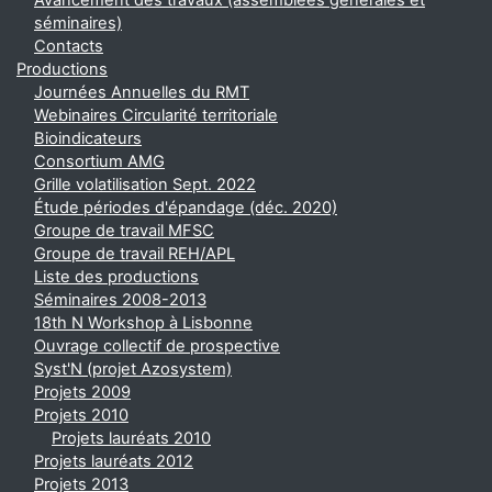
Avancement des travaux (assemblées générales et
séminaires)
Contacts
Productions
Journées Annuelles du RMT
Webinaires Circularité territoriale
Bioindicateurs
Consortium AMG
Grille volatilisation Sept. 2022
Étude périodes d'épandage (déc. 2020)
Groupe de travail MFSC
Groupe de travail REH/APL
Liste des productions
Séminaires 2008-2013
18th N Workshop à Lisbonne
Ouvrage collectif de prospective
Syst'N (projet Azosystem)
Projets 2009
Projets 2010
Projets lauréats 2010
Projets lauréats 2012
Projets 2013