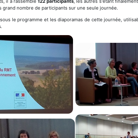
ts, il a rassemblé
122 participants
, les autres s'étant finalem
us grand nombre de participants sur une seule journée.
sous le programme et les diaporamas de cette journée, utilis
s
.