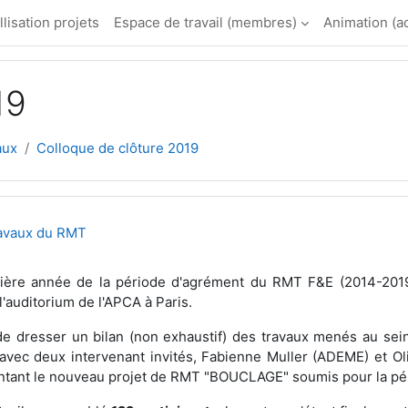
llisation projets
Espace de travail (membres)
Animation (a
19
aux
Colloque de clôture 2019
section
avaux du RMT
ière année de la période d'agrément du RMT F&E (2014-2019)
'auditorium de l'APCA à Paris.
e dresser un bilan (non exhaustif) des travaux menés au sein
, avec deux intervenant invités, Fabienne Muller (ADEME) et O
sentant le nouveau projet de RMT "BOUCLAGE" soumis pour la p