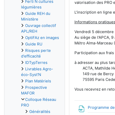
Ferti N cultures
valorisation des PRO e
légumières
L'inscription en ligne 
Guide REH du
Ministère
Informations pratiques
Ouvrage collectif
APL/REH
Vendredi 5 décembre 
Au siège de l'APCA, 9
OptiFAz en images
Métro Alma-Marceau (
Guide RU
Risques perte
Participation aux frais
d'efficacité
à adresser au plus tar
IDTypTerres
ACTA, Mathilde He
Livrables Agro-
149 rue de Bercy
éco-Syst'N
75595 Paris Cede
Plan Matériels
Prospective
Vous recevrez en retou
MAFOR
Colloque Réseau
PRO
Programme de 
Généralités