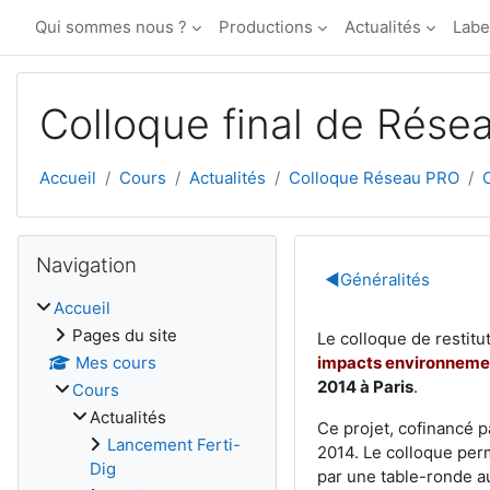
Passer au contenu principal
Qui sommes nous ?
Productions
Actualités
Labe
Colloque final de Rése
Accueil
Cours
Actualités
Colloque Réseau PRO
Blocs
Passer Navigation
Navigation
Résumé de 
◀︎
Généralités
Accueil
Pages du site
Le colloque de restitu
impacts environnement
Mes cours
2014 à Paris
.
Cours
Actualités
Ce projet, cofinancé 
Lancement Ferti-
2014. Le colloque perm
Dig
par une table-ronde au