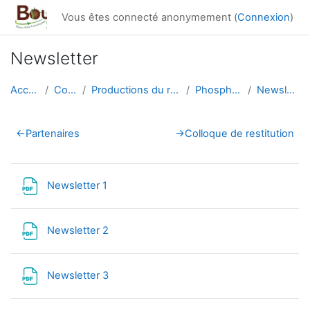
Passer au contenu principal
Vous êtes connecté anonymement (
Connexion
)
Newsletter
Accueil
Cours
Productions du réseau
PhosphoBio
Newsletter
Résumé de section
←
Partenaires
→
Colloque de restitution
Fichier
Newsletter 1
Fichier
Newsletter 2
Fichier
Newsletter 3