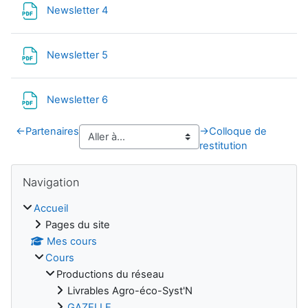
Fichier
Newsletter 4
Fichier
Newsletter 5
Fichier
Newsletter 6
←
Partenaires
→
Colloque de
restitution
Blocs
Passer Navigation
Navigation
Accueil
Pages du site
Mes cours
Cours
Productions du réseau
Livrables Agro-éco-Syst'N
GAZELLE