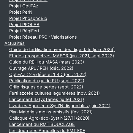
Projet OptiFAz
Projet PerN
Projet PhosphoBio
Projet PROLAB
Projet RégiFert
Projet Réseau PRO : Valorisations
Actualités
Guide de fertilisation avec des digestats (juin 2024)
Etudes prospectives MAFOR (jan. 2021, sept.2023)
Guide du REH du MASA (mars 2023)
Ouvrage APL / REH (déc. 2022)
OptiFAZ : 2 vidéos et 1 BD (oct. 2022)
Publication du guide RU (sept. 2022)
Grille risques de pertes (sept. 2022)
Ferti azotée cultures légumières (nov. 2021)
Lancement IDTypTerres (juillet 2021)
Livrables Agro-éco-Syst'N disponibles (juin 2021)
Plan Matériels moins émissifs (fév. 2021)
Colloque Agro-éco-Syst'N(27/11/2020)
Lancement du RMT BOUCLAGE
Les Journées Annuelles du RMT F&E