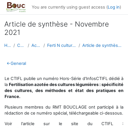
Skip to main content
You are currently using guest access (
Log in
)
Article de synthèse - Novembre
2021
Home
Courses
Actualités
Ferti N cultures légumières
Article de synthèse - Novembre 2021
Section outline
←
General
Le CTIFL publie un numéro Hors-Série d'InfosCTIFL dédié à
la
Fertilisation azotée des cultures légumières : spécificité
des cultures, des méthodes et état des pratiques en
France.
Plusieurs membres du RMT BOUCLAGE ont participé à la
rédaction de ce numéro spécial, téléchargeable ci-dessous.
Voir l'article sur le site du CTIFL :