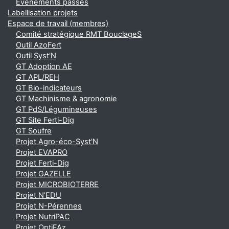
Événements passés
Labellisation projets
Espace de travail (membres)
Comité stratégique RMT BouclageS
Outil AzoFert
Outil Syst'N
GT Adoption AE
GT APL/REH
GT Bio-indicateurs
GT Machinisme & agronomie
GT PdS/Légumineuses
GT Site Ferti-Dig
GT Soufre
Projet Agro-éco-Syst'N
Projet EVAPRO
Projet Ferti-Dig
Projet GAZELLE
Projet MICROBIOTERRE
Projet N'EDU
Projet N-Pérennes
Projet NutriPAC
Projet OptiFAz