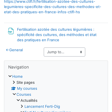
https://www.ctifl.fr/fertilisation-azotee-des-cultures-
legumieres-specificite-des-cultures-des-methodes-et-
etat-des-pratiques-en-france-infos-ctifl-hs
Fertilisation azotée des cultures légumières :
spécificité des cultures, des méthodes et état
File
des pratiques en France
←
General
Blocks
Skip Navigation
Navigation
Home
Site pages
My courses
Courses
Actualités
Lancement Ferti-Dig