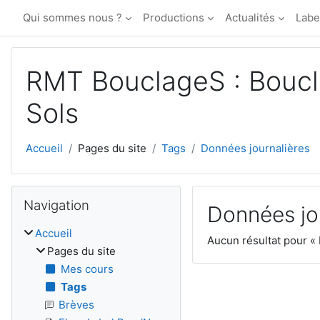
Passer au contenu principal
Qui sommes nous ?
Productions
Actualités
Labe
RMT BouclageS : Boucl
Sols
Accueil
Pages du site
Tags
Données journalières
Blocs
Passer Navigation
Navigation
Données jo
Accueil
Aucun résultat pour «
Pages du site
Mes cours
Tags
Brèves