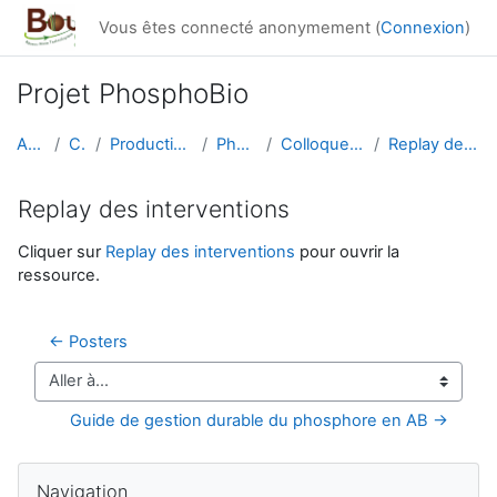
Passer au contenu principal
Vous êtes connecté anonymement (
Connexion
)
Projet PhosphoBio
Accueil
Cours
Productions du réseau
PhosphoBio
Colloque de restitution
Replay des interventions
Replay des interventions
Conditions d’achèvement
Cliquer sur
Replay des interventions
pour ouvrir la
ressource.
← Posters
Aller à…
Guide de gestion durable du phosphore en AB →
Blocs
Passer Navigation
Navigation