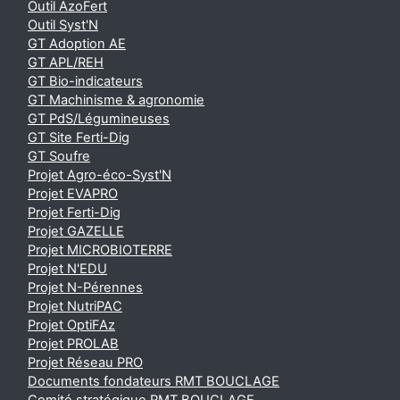
Outil AzoFert
Outil Syst'N
GT Adoption AE
GT APL/REH
GT Bio-indicateurs
GT Machinisme & agronomie
GT PdS/Légumineuses
GT Site Ferti-Dig
GT Soufre
Projet Agro-éco-Syst'N
Projet EVAPRO
Projet Ferti-Dig
Projet GAZELLE
Projet MICROBIOTERRE
Projet N'EDU
Projet N-Pérennes
Projet NutriPAC
Projet OptiFAz
Projet PROLAB
Projet Réseau PRO
Documents fondateurs RMT BOUCLAGE