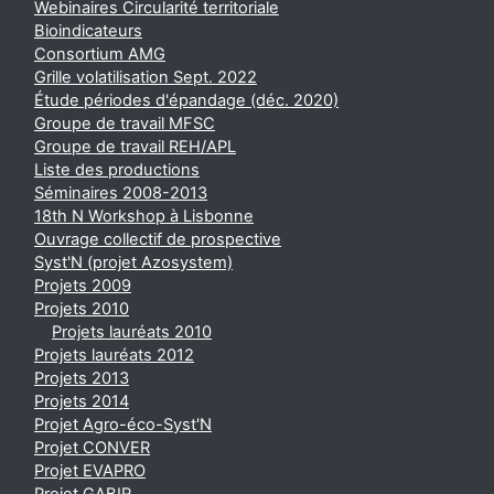
Webinaires Circularité territoriale
Bioindicateurs
Consortium AMG
Grille volatilisation Sept. 2022
Étude périodes d'épandage (déc. 2020)
Groupe de travail MFSC
Groupe de travail REH/APL
Liste des productions
Séminaires 2008-2013
18th N Workshop à Lisbonne
Ouvrage collectif de prospective
Syst'N (projet Azosystem)
Projets 2009
Projets 2010
Projets lauréats 2010
Projets lauréats 2012
Projets 2013
Projets 2014
Projet Agro-éco-Syst'N
Projet CONVER
Projet EVAPRO