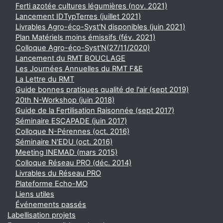
Ferti azotée cultures légumières (nov. 2021)
Lancement IDTypTerres (juillet 2021)
Livrables Agro-éco-Syst'N disponibles (juin 2021)
Plan Matériels moins émissifs (fév. 2021)
Colloque Agro-éco-Syst'N(27/11/2020)
Lancement du RMT BOUCLAGE
Les Journées Annuelles du RMT F&E
La Lettre du RMT
Guide bonnes pratiques qualité de l'air (sept 2019)
20th N-Workshop (juin 2018)
Guide de la Fertilisation Raisonnée (sept 2017)
Séminaire ESCAPADE (juin 2017)
Colloque N-Pérennes (oct. 2016)
Séminaire N'EDU (oct. 2016)
Meeting INEMAD (mars 2015)
Colloque Réseau PRO (déc. 2014)
Livrables du Réseau PRO
Plateforme Echo-MO
Liens utiles
Événements passés
Labellisation projets