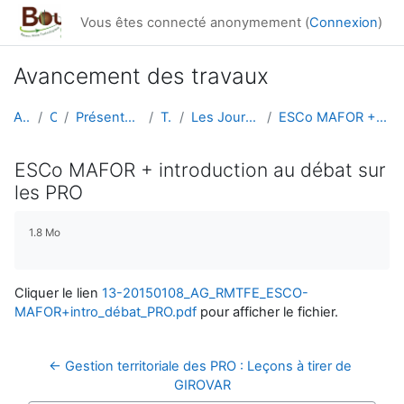
Passer au contenu principal
Vous êtes connecté anonymement (
Connexion
)
Avancement des travaux
Accueil
Cours
Présentation générale du RMT
Travaux
Les Journées du RMT F&E 2015
ESCo MAFOR + introduction au débat sur les PRO
ESCo MAFOR + introduction au débat sur
les PRO
Conditions d’achèvement
1.8 Mo
Cliquer le lien
13-20150108_AG_RMTFE_ESCO-
MAFOR+intro_débat_PRO.pdf
pour afficher le fichier.
← Gestion territoriale des PRO : Leçons à tirer de 
GIROVAR