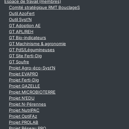
Espace de travail (membres)
Comité stratégique RMT BouclageS
Outil AzoFert
Outil Syst'N
GT Adoption AE
GT APL/REH
GT Bio-indicateurs
GT Machinisme & agronomie
GT PdS/Légumineuses
GT Site Ferti-Dig
GT Soufre
Projet Agro-éco-Syst'N
Projet EVAPRO
Projet Ferti-Dig
Projet GAZELLE
Projet MICROBIOTERRE
Projet N'EDU
Projet N-Pérennes
Projet NutriPAC
Projet OptiFAz
Projet PROLAB
Projet Réseau PRO