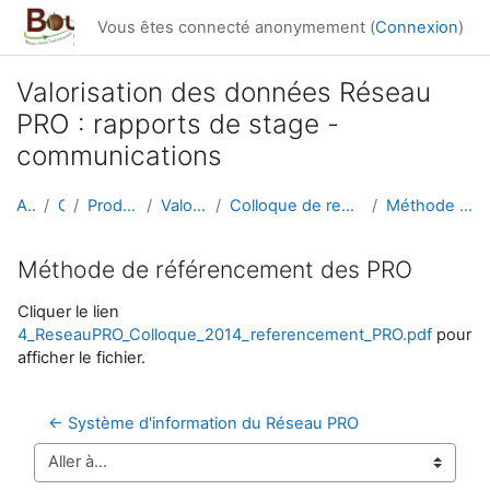
Passer au contenu principal
Vous êtes connecté anonymement (
Connexion
)
Valorisation des données Réseau
PRO : rapports de stage -
communications
Accueil
Cours
Productions du réseau
Valorisation données
Colloque de restitution du Réseau PRO, le 5 décemb...
Méthode de référencement des PRO
Méthode de référencement des PRO
Conditions d’achèvement
Cliquer le lien
4_ReseauPRO_Colloque_2014_referencement_PRO.pdf
pour
afficher le fichier.
← Système d'information du Réseau PRO
Aller à…