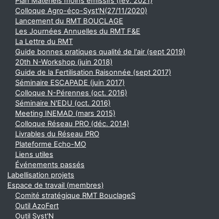
Plan Matériels moins émissifs (fév. 2021)
Colloque Agro-éco-Syst'N(27/11/2020)
Lancement du RMT BOUCLAGE
Les Journées Annuelles du RMT F&E
La Lettre du RMT
Guide bonnes pratiques qualité de l'air (sept 2019)
20th N-Workshop (juin 2018)
Guide de la Fertilisation Raisonnée (sept 2017)
Séminaire ESCAPADE (juin 2017)
Colloque N-Pérennes (oct. 2016)
Séminaire N'EDU (oct. 2016)
Meeting INEMAD (mars 2015)
Colloque Réseau PRO (déc. 2014)
Livrables du Réseau PRO
Plateforme Echo-MO
Liens utiles
Événements passés
Labellisation projets
Espace de travail (membres)
Comité stratégique RMT BouclageS
Outil AzoFert
Outil Syst'N