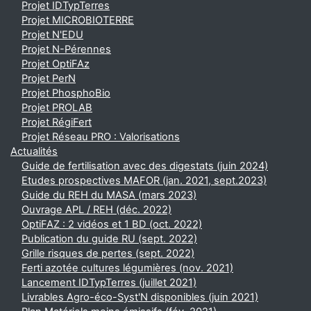
Projet IDTypTerres
Projet MICROBIOTERRE
Projet N'EDU
Projet N-Pérennes
Projet OptiFAz
Projet PerN
Projet PhosphoBio
Projet PROLAB
Projet RégiFert
Projet Réseau PRO : Valorisations
Actualités
Guide de fertilisation avec des digestats (juin 2024)
Etudes prospectives MAFOR (jan. 2021, sept.2023)
Guide du REH du MASA (mars 2023)
Ouvrage APL / REH (déc. 2022)
OptiFAZ : 2 vidéos et 1 BD (oct. 2022)
Publication du guide RU (sept. 2022)
Grille risques de pertes (sept. 2022)
Ferti azotée cultures légumières (nov. 2021)
Lancement IDTypTerres (juillet 2021)
Livrables Agro-éco-Syst'N disponibles (juin 2021)