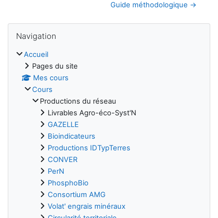
Guide méthodologique →
Blocs
Passer Navigation
Navigation
Accueil
Pages du site
Mes cours
Cours
Productions du réseau
Livrables Agro-éco-Syst'N
GAZELLE
Bioindicateurs
Productions IDTypTerres
CONVER
PerN
PhosphoBio
Consortium AMG
Volat' engrais minéraux
Circularité territoriale