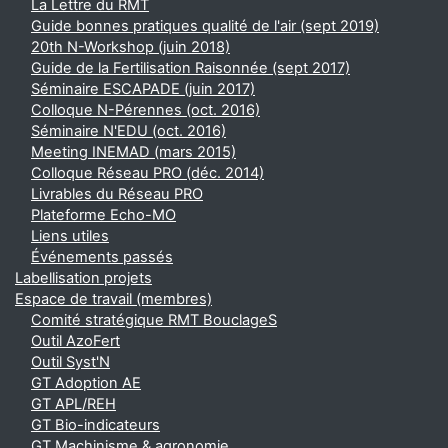
La Lettre du RMT
Guide bonnes pratiques qualité de l'air (sept 2019)
20th N-Workshop (juin 2018)
Guide de la Fertilisation Raisonnée (sept 2017)
Séminaire ESCAPADE (juin 2017)
Colloque N-Pérennes (oct. 2016)
Séminaire N'EDU (oct. 2016)
Meeting INEMAD (mars 2015)
Colloque Réseau PRO (déc. 2014)
Livrables du Réseau PRO
Plateforme Echo-MO
Liens utiles
Événements passés
Labellisation projets
Espace de travail (membres)
Comité stratégique RMT BouclageS
Outil AzoFert
Outil Syst'N
GT Adoption AE
GT APL/REH
GT Bio-indicateurs
GT Machinisme & agronomie