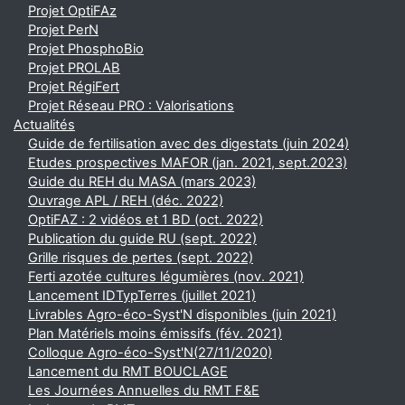
Projet OptiFAz
Projet PerN
Projet PhosphoBio
Projet PROLAB
Projet RégiFert
Projet Réseau PRO : Valorisations
Actualités
Guide de fertilisation avec des digestats (juin 2024)
Etudes prospectives MAFOR (jan. 2021, sept.2023)
Guide du REH du MASA (mars 2023)
Ouvrage APL / REH (déc. 2022)
OptiFAZ : 2 vidéos et 1 BD (oct. 2022)
Publication du guide RU (sept. 2022)
Grille risques de pertes (sept. 2022)
Ferti azotée cultures légumières (nov. 2021)
Lancement IDTypTerres (juillet 2021)
Livrables Agro-éco-Syst'N disponibles (juin 2021)
Plan Matériels moins émissifs (fév. 2021)
Colloque Agro-éco-Syst'N(27/11/2020)
Lancement du RMT BOUCLAGE
Les Journées Annuelles du RMT F&E