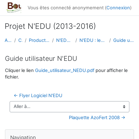
Passer au contenu principal
Vous êtes connecté anonymement (
Connexion
)
Projet N'EDU (2013-2016)
Accueil
Cours
Productions du réseau
N'EDU-ressources
N'EDU : les résultats obtenus
Guide utilisateur N'EDU
Guide utilisateur N'EDU
Conditions d’achèvement
Cliquer le lien
Guide_utilisateur_NEDU.pdf
pour afficher le
fichier.
← Flyer Logiciel N'EDU
Aller à…
Plaquette AzoFert 2008 →
Blocs
Passer Navigation
Navigation